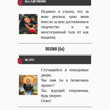
ID301 О ДОСТИЖЕНИЯХ
Недавно я узнала, что за
мою реализа цию меня
внесли за мои достижения в
творчестве и за
многогранный тала нт как
выдающ
ПОЭЗИЯ (64)
ID61 ПУТЬ
Стучащийся в невидимые
двери,
Чье имя ты в безмолвии
пронес?
Ты, ждущий откровенья,
будь уверен:
Ответ