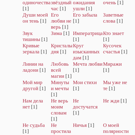
одиночества
звёздный
ожидания
очень
[1]
[1]
час
[1]
ушли
[1]
Души моей
Его
Его забыла
Заветные
он тень
[1]
любви не
[1]
слова
[1]
верь
[1]
Звук
Зима
[1]
Императрица
Кто знает
тишины
[1]
[1]
[1]
Кривые
Кристалы
Круг
Кусочек
зеркала
[1]
дня
[1]
изысканных
счастья
[1]
дам
[1]
Линии на
Любовь
Мечта любви
Миражи
ладони
[1]
всей
[1]
[1]
магии
[1]
Мой мир
Минуты
Мои стихи
Мы уже не
другой
[1]
и мечты
[1]
те
[1]
[1]
Нам дела
Не верь
Не
Не жди
[1]
нет
[1]
моим
достучатся
словам
[1]
[1]
Не судьба
Не
Ничья
[1]
О моей
[1]
простила
полярности