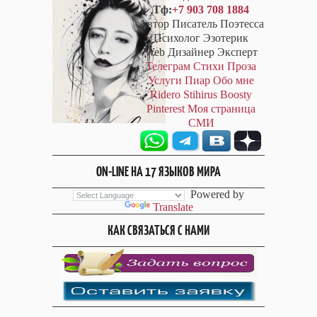
Тф:
+7 903 708 1884
Автор Писатель Поэтесса
Психолог Эзотерик
Web Дизайнер Эксперт
Телеграм
Стихи
Проза
Услуги
Пиар
Обо мне
Ridero
Stihirus
Boosty
Pinterest
Моя страница
СМИ
ON-LINE НА 17 ЯЗЫКОВ МИРА
Powered by
Translate
КАК СВЯЗАТЬСЯ С НАМИ