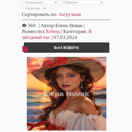
Сортировать по
:
Загрузкам
369
| Автор:Елена Новак |
Разместил:
Xelena
| Категория:
В
звёздный час
| 07.03.2024
ID196 В ЗВЁЗДНЫЙ ЧАС