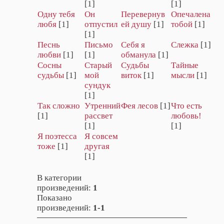
[1]
[1]
Одну тебя
Он
Перевернув
Опечалена
любя
[1]
отпустил
ей душу
[1]
тобой
[1]
[1]
Песнь
Письмо
Себя я
Слежка
[1]
любви
[1]
[1]
обманула
[1]
Сосны
Старый
Судьбы
Тайные
судьбы
[1]
мой
виток
[1]
мысли
[1]
сундук
[1]
Так сложно
Утренний
Фея лесов
[1]
Что есть
[1]
рассвет
любовь!
[1]
[1]
Я поэтесса
Я совсем
тоже
[1]
другая
[1]
В категории
произведений
:
1
Показано
произведений
:
1-1