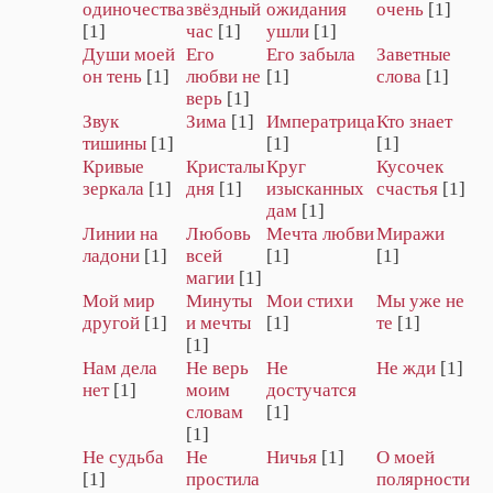
одиночества
звёздный
ожидания
очень
[1]
[1]
час
[1]
ушли
[1]
Души моей
Его
Его забыла
Заветные
он тень
[1]
любви не
[1]
слова
[1]
верь
[1]
Звук
Зима
[1]
Императрица
Кто знает
тишины
[1]
[1]
[1]
Кривые
Кристалы
Круг
Кусочек
зеркала
[1]
дня
[1]
изысканных
счастья
[1]
дам
[1]
Линии на
Любовь
Мечта любви
Миражи
ладони
[1]
всей
[1]
[1]
магии
[1]
Мой мир
Минуты
Мои стихи
Мы уже не
другой
[1]
и мечты
[1]
те
[1]
[1]
Нам дела
Не верь
Не
Не жди
[1]
нет
[1]
моим
достучатся
словам
[1]
[1]
Не судьба
Не
Ничья
[1]
О моей
[1]
простила
полярности