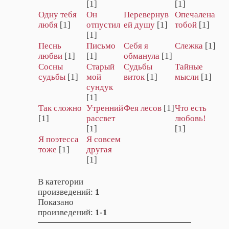
[1]
[1]
Одну тебя
Он
Перевернув
Опечалена
любя
[1]
отпустил
ей душу
[1]
тобой
[1]
[1]
Песнь
Письмо
Себя я
Слежка
[1]
любви
[1]
[1]
обманула
[1]
Сосны
Старый
Судьбы
Тайные
судьбы
[1]
мой
виток
[1]
мысли
[1]
сундук
[1]
Так сложно
Утренний
Фея лесов
[1]
Что есть
[1]
рассвет
любовь!
[1]
[1]
Я поэтесса
Я совсем
тоже
[1]
другая
[1]
В категории
произведений
:
1
Показано
произведений
:
1-1