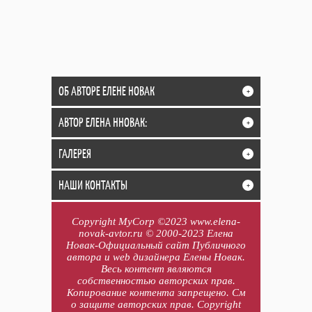
ОБ АВТОРЕ ЕЛЕНЕ НОВАК
+
АВТОР ЕЛЕНА ННОВАК:
+
ГАЛЕРЕЯ
+
НАШИ КОНТАКТЫ
+
Copyright MyCorp ©2023 www.elena-
novak-avtor.ru © 2000-2023 Елена
Новак-Официальный сайт Публичного
автора и web дизайнера Елены Новак.
Весь контент являются
собственностью авторских прав.
Копирование контента запрещено. См
о защите авторских прав. Copyright