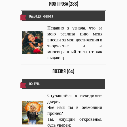
МОЯ ПРОЗА(288)
ID301 О ДОСТИЖЕНИЯХ
Недавно я узнала, что за
мою реализа цию меня
внесли за мои достижения в
творчестве и за
многогранный тала нт как
выдающ
ПОЭЗИЯ (64)
ID61 ПУТЬ
Стучащийся в невидимые
двери,
Чье имя ты в безмолвии
пронес?
Ты, ждущий откровенья,
будь уверен: