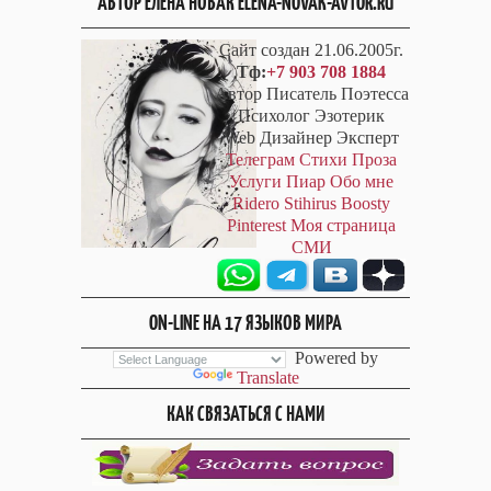
АВТОР ЕЛЕНА НОВАК ELENA-NOVAK-AVTOR.RU
Сайт создан 21.06.2005г.
Тф:
+7 903 708 1884
Автор Писатель Поэтесса
Психолог Эзотерик
Web Дизайнер Эксперт
Телеграм
Стихи
Проза
Услуги
Пиар
Обо мне
Ridero
Stihirus
Boosty
Pinterest
Моя страница
СМИ
ON-LINE НА 17 ЯЗЫКОВ МИРА
Powered by
Translate
КАК СВЯЗАТЬСЯ С НАМИ