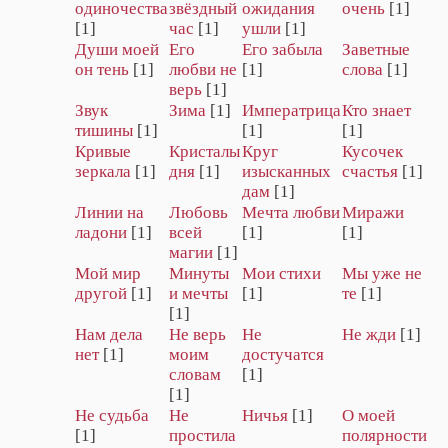
одиночества
звёздный
ожидания
очень
[1]
[1]
час
[1]
ушли
[1]
Души моей
Его
Его забыла
Заветные
он тень
[1]
любви не
[1]
слова
[1]
верь
[1]
Звук
Зима
[1]
Императрица
Кто знает
тишины
[1]
[1]
[1]
Кривые
Кристалы
Круг
Кусочек
зеркала
[1]
дня
[1]
изысканных
счастья
[1]
дам
[1]
Линии на
Любовь
Мечта любви
Миражи
ладони
[1]
всей
[1]
[1]
магии
[1]
Мой мир
Минуты
Мои стихи
Мы уже не
другой
[1]
и мечты
[1]
те
[1]
[1]
Нам дела
Не верь
Не
Не жди
[1]
нет
[1]
моим
достучатся
словам
[1]
[1]
Не судьба
Не
Ничья
[1]
О моей
[1]
простила
полярности