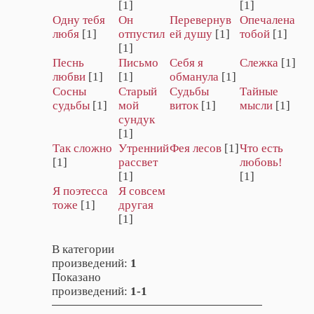
[1]
[1]
Одну тебя
Он
Перевернув
Опечалена
любя
[1]
отпустил
ей душу
[1]
тобой
[1]
[1]
Песнь
Письмо
Себя я
Слежка
[1]
любви
[1]
[1]
обманула
[1]
Сосны
Старый
Судьбы
Тайные
судьбы
[1]
мой
виток
[1]
мысли
[1]
сундук
[1]
Так сложно
Утренний
Фея лесов
[1]
Что есть
[1]
рассвет
любовь!
[1]
[1]
Я поэтесса
Я совсем
тоже
[1]
другая
[1]
В категории
произведений
:
1
Показано
произведений
:
1-1