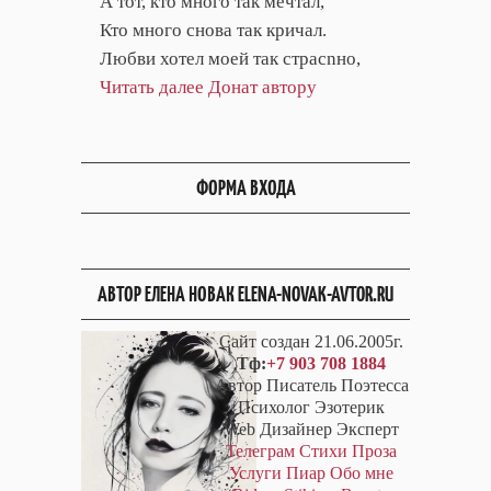
А тот, кто много так мечтал,
Кто много снова так кричал.
Любви хотел моей так страсnно,
Читать далее
Донат автору
ФОРМА ВХОДА
АВТОР ЕЛЕНА НОВАК ELENA-NOVAK-AVTOR.RU
Сайт создан 21.06.2005г.
Тф:
+7 903 708 1884
Автор Писатель Поэтесса
Психолог Эзотерик
Web Дизайнер Эксперт
Телеграм
Стихи
Проза
Услуги
Пиар
Обо мне