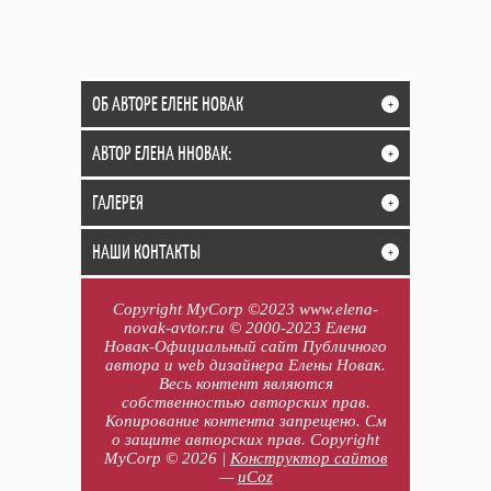
ОБ АВТОРЕ ЕЛЕНЕ НОВАК
+
АВТОР ЕЛЕНА ННОВАК:
+
ГАЛЕРЕЯ
+
НАШИ КОНТАКТЫ
+
Copyright MyCorp ©2023 www.elena-
novak-avtor.ru © 2000-2023 Елена
Новак-Официальный сайт Публичного
автора и web дизайнера Елены Новак.
Весь контент являются
собственностью авторских прав.
Копирование контента запрещено. См
о защите авторских прав. Copyright
MyCorp © 2026
|
Конструктор сайтов
—
uCoz