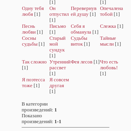
[1]
[1]
Одну тебя
Он
Перевернув
Опечалена
любя
[1]
отпустил
ей душу
[1]
тобой
[1]
[1]
Песнь
Письмо
Себя я
Слежка
[1]
любви
[1]
[1]
обманула
[1]
Сосны
Старый
Судьбы
Тайные
судьбы
[1]
мой
виток
[1]
мысли
[1]
сундук
[1]
Так сложно
Утренний
Фея лесов
[1]
Что есть
[1]
рассвет
любовь!
[1]
[1]
Я поэтесса
Я совсем
тоже
[1]
другая
[1]
В категории
произведений
:
1
Показано
произведений
:
1-1