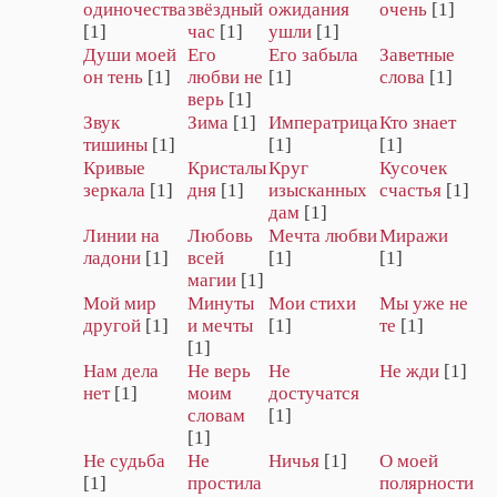
одиночества
звёздный
ожидания
очень
[1]
[1]
час
[1]
ушли
[1]
Души моей
Его
Его забыла
Заветные
он тень
[1]
любви не
[1]
слова
[1]
верь
[1]
Звук
Зима
[1]
Императрица
Кто знает
тишины
[1]
[1]
[1]
Кривые
Кристалы
Круг
Кусочек
зеркала
[1]
дня
[1]
изысканных
счастья
[1]
дам
[1]
Линии на
Любовь
Мечта любви
Миражи
ладони
[1]
всей
[1]
[1]
магии
[1]
Мой мир
Минуты
Мои стихи
Мы уже не
другой
[1]
и мечты
[1]
те
[1]
[1]
Нам дела
Не верь
Не
Не жди
[1]
нет
[1]
моим
достучатся
словам
[1]
[1]
Не судьба
Не
Ничья
[1]
О моей
[1]
простила
полярности