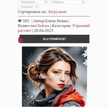
Сортировать по
:
Загрузкам
595
| Автор:Елена Новак |
Разместил:
Xelena
| Категория:
Утренний
рассвет
| 28.04.2023
IO130 УТРЕННИЙ РАССВЕТ