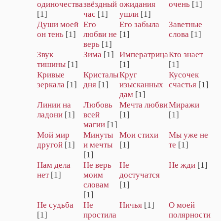
одиночества
звёздный
ожидания
очень
[1]
[1]
час
[1]
ушли
[1]
Души моей
Его
Его забыла
Заветные
он тень
[1]
любви не
[1]
слова
[1]
верь
[1]
Звук
Зима
[1]
Императрица
Кто знает
тишины
[1]
[1]
[1]
Кривые
Кристалы
Круг
Кусочек
зеркала
[1]
дня
[1]
изысканных
счастья
[1]
дам
[1]
Линии на
Любовь
Мечта любви
Миражи
ладони
[1]
всей
[1]
[1]
магии
[1]
Мой мир
Минуты
Мои стихи
Мы уже не
другой
[1]
и мечты
[1]
те
[1]
[1]
Нам дела
Не верь
Не
Не жди
[1]
нет
[1]
моим
достучатся
словам
[1]
[1]
Не судьба
Не
Ничья
[1]
О моей
[1]
простила
полярности