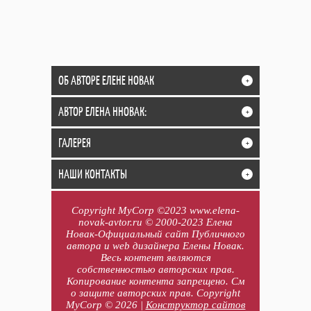
ОБ АВТОРЕ ЕЛЕНЕ НОВАК
+
АВТОР ЕЛЕНА ННОВАК:
+
ГАЛЕРЕЯ
+
НАШИ КОНТАКТЫ
+
Copyright MyCorp ©2023 www.elena-
novak-avtor.ru © 2000-2023 Елена
Новак-Официальный сайт Публичного
автора и web дизайнера Елены Новак.
Весь контент являются
собственностью авторских прав.
Копирование контента запрещено. См
о защите авторских прав. Copyright
MyCorp © 2026
|
Конструктор сайтов