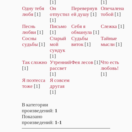
[1]
[1]
Одну тебя
Он
Перевернув
Опечалена
любя
[1]
отпустил
ей душу
[1]
тобой
[1]
[1]
Песнь
Письмо
Себя я
Слежка
[1]
любви
[1]
[1]
обманула
[1]
Сосны
Старый
Судьбы
Тайные
судьбы
[1]
мой
виток
[1]
мысли
[1]
сундук
[1]
Так сложно
Утренний
Фея лесов
[1]
Что есть
[1]
рассвет
любовь!
[1]
[1]
Я поэтесса
Я совсем
тоже
[1]
другая
[1]
В категории
произведений
:
1
Показано
произведений
:
1-1