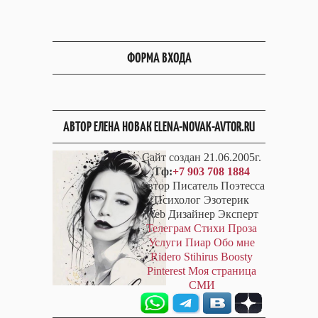
ФОРМА ВХОДА
АВТОР ЕЛЕНА НОВАК ELENA-NOVAK-AVTOR.RU
Сайт создан 21.06.2005г.
Тф:
+7 903 708 1884
Автор Писатель Поэтесса
Психолог Эзотерик
Web Дизайнер Эксперт
Телеграм
Стихи
Проза
Услуги
Пиар
Обо мне
Ridero
Stihirus
Boosty
Pinterest
Моя страница
СМИ