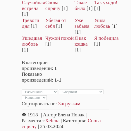
Случайная
Снова
Такое
Так уходи!
встреча
спрячу
[1]
было
[1]
[1]
[1]
Тревоги
Убегая от
Уже
Ушла
дня
[1]
себя
[1]
забыла
любовь
[1]
[1]
Ушедшая
Чужой покой
Я как
Я победила
любовь
[1]
кошка
[1]
[1]
[1]
В категории
произведений
:
1
Показано
произведений
:
1-1
Сортировать по
:
Загрузкам
1918
| Автор:Елена Новак |
Разместил:
Xelena
| Категория:
Снова
спрячу
| 25.03.2024