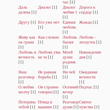
час
[1]
Даль
Диалог
[1]
Диалог
Дорога к
далека
[1]
любви 1
сердцу
[1]
[1]
Другу
[1]
Его уже нет
Единая
Жажда
[1]
[1]
любовь
[1]
Живу как
Как сложно
Любовь
Любовь -
на грани
[1]
былая
лоскуток
[1]
[1]
[1]
Любовь и
Любовь увы
Моей
Наваждение
вечность
не та
[1]
души
дня
[1]
[1]
родник
[1]
Наш
Не равная
Ни чей
Ожидание
разговор
борьба
[1]
[1]
вечности
[1]
[1]
О любви
Он странно
Осенний
Подчас
[1]
молчу
[1]
говорил
[1]
вечер
[1]
Потеряна
Птица в
Разговор
Святое
тобой
[1]
вышине
[1]
души
[1]
чувство
[1]