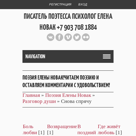
РЕГИСТРАЦИЯ
ВХОД
ПИСАТЕЛЬ ПОЭТЕССА ПСИХОЛОГ ЕЛЕНА
НОВАК +7 903 708 1884
Официальный сайт репетитора
и Web Дизайнера Елены Новак
NAVIGATION
ПОЭЗИЯ ЕЛЕНЫ НОВАК!ЧИТАЕМ ПОЭЗИЮ И
ОСТАВЛЯЕМ КОММЕНТАРИИ С УДОВОЛЬСТВИЕМ!
Главная
»
Поэзия Елены Новак
»
Разговор души
» Снова спрячу
Боль
Возвращение
В
Где живёт
любви
[1]
[1]
поздний
любовь
[1]