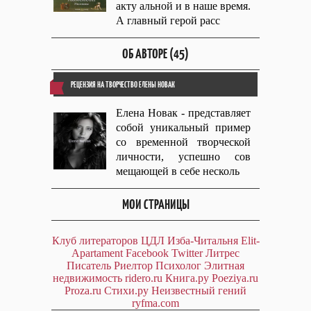
акту альной и в наше время.
А главный герой расс
ОБ АВТОРЕ (45)
РЕЦЕНЗИЯ НА ТВОРЧЕСТВО ЕЛЕНЫ НОВАК
Елена Новак - представляет
собой уникальный пример
со временной творческой
личности, успешно сов
мещающей в себе несколь
МОИ СТРАНИЦЫ
Клуб литераторов ЦДЛ
Изба-Читальня
Elit-
Apartament
Facebook
Twitter
Литрес
Писатель
Риелтор
Психолог
Элитная
недвижимость
ridero.ru
Книга.ру
Poeziya.ru
Proza.ru
Стихи.ру
Неизвестный гений
ryfma.com