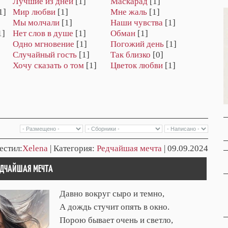
Лучшие из дней
[1]
Маскарад
[1]
1]
Мир любви
[1]
Мне жаль
[1]
Мы молчали
[1]
Наши чувства
[1]
1]
Нет слов в душе
[1]
Обман
[1]
Одно мгновение
[1]
Погожий день
[1]
Случайный гость
[1]
Так близко
[0]
Хочу сказать о том
[1]
Цветок любви
[1]
естил:
Xelena
| Категория:
Редчайшая мечта
| 09.09.2024
РЕДЧАЙШАЯ МЕЧТА
Давно вокруг сыро и темно,
А дождь стучит опять в окно.
Порою бывает очень и светло,