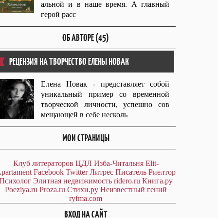
альной и в наше время. А главный
герой расс
ОБ АВТОРЕ (45)
РЕЦЕНЗИЯ НА ТВОРЧЕСТВО ЕЛЕНЫ НОВАК
Елена Новак - представляет собой
уникальный пример со временной
творческой личности, успешно сов
мещающей в себе несколь
МОИ СТРАНИЦЫ
Клуб литераторов ЦДЛ
Изба-Читальня
Elit-
partament
Facebook
Twitter
Литрес
Писатель
Риелтор
Психолог
Элитная недвижимость
ridero.ru
Книга.ру
Poeziya.ru
Proza.ru
Стихи.ру
Неизвестный гений
ryfma.com
ВХОД НА САЙТ