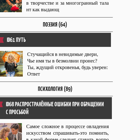
в творчестве и за многогранный тала
нт как выдающ
ПОЭЗИЯ (64)
ID61 ПУТЬ
Стучащийся в невидимые двери,
Чье имя ты в безмолвии пронес?
Ты, ждущий откровенья, будь уверен:
Ответ
ПСИХОЛОГИЯ (89)
ID68 РАСПРОСТРАНЁННЫЕ ОШИБКИ ПРИ ОБРАЩЕНИИ
С ПРОСЬБОЙ
Самое сложное в процессе овладения
искусством спрашивать-это помнить,
в какой форме следует ставить вопро