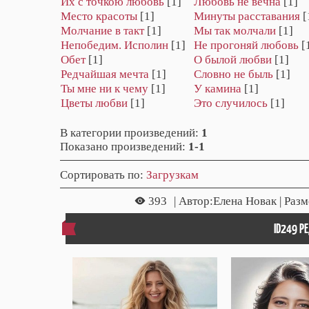
Их с точкою любовь
[1]
Любовь не вечна
[1]
Место красоты
[1]
Минуты расставания
[
Молчание в такт
[1]
Мы так молчали
[1]
Непобедим. Исполин
[1]
Не прогоняй любовь
[
Обет
[1]
О былой любви
[1]
Редчайшая мечта
[1]
Словно не быль
[1]
Ты мне ни к чему
[1]
У камина
[1]
Цветы любви
[1]
Это случилось
[1]
В категории произведений
:
1
Показано произведений
:
1-1
Сортировать по
:
Загрузкам
393
| Автор:Елена Новак | Разм
ID249 