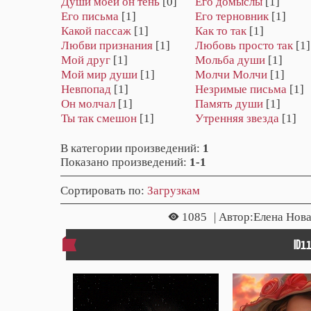
Души моей он тень
[0]
Его домыслы
[1]
Его письма
[1]
Его терновник
[1]
Какой пассаж
[1]
Как то так
[1]
Любви признания
[1]
Любовь просто так
[1]
Мой друг
[1]
Мольба души
[1]
Мой мир души
[1]
Молчи Молчи
[1]
Невпопад
[1]
Незримые письма
[1]
Он молчал
[1]
Память души
[1]
Ты так смешон
[1]
Утренняя звезда
[1]
В категории произведений
:
1
Показано произведений
:
1-1
Сортировать по
:
Загрузкам
1085
| Автор:Елена Нова
ID1