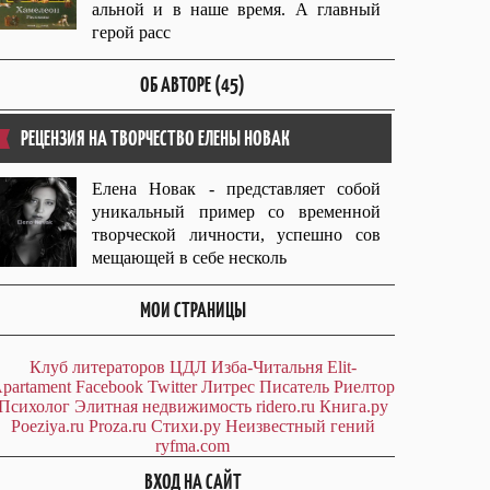
альной и в наше время. А главный
герой расс
ОБ АВТОРЕ (45)
РЕЦЕНЗИЯ НА ТВОРЧЕСТВО ЕЛЕНЫ НОВАК
Елена Новак - представляет собой
уникальный пример со временной
творческой личности, успешно сов
мещающей в себе несколь
МОИ СТРАНИЦЫ
Клуб литераторов ЦДЛ
Изба-Читальня
Elit-
partament
Facebook
Twitter
Литрес
Писатель
Риелтор
Психолог
Элитная недвижимость
ridero.ru
Книга.ру
Poeziya.ru
Proza.ru
Стихи.ру
Неизвестный гений
ryfma.com
ВХОД НА САЙТ