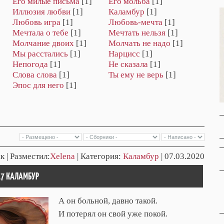
Его милые письма
[1]
Его мольба
[1]
Иллюзия любви
[1]
Каламбур
[1]
Любовь игра
[1]
Любовь-мечта
[1]
Мечтала о тебе
[1]
Мечтать нельзя
[1]
Молчание двоих
[1]
Молчать не надо
[1]
Мы расстались
[1]
Нарцисс
[1]
Непогода
[1]
Не сказала
[1]
Cлова слова
[1]
Ты ему не верь
[1]
Эпос для него
[1]
к | Разместил:
Xelena
| Категория:
Каламбур
| 07.03.2020
17 КАЛАМБУР
А он больной, давно такой.
И потерял он свой уже покой.