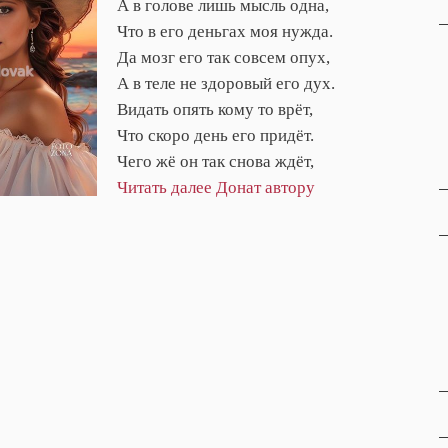
А в голове лишь мысль одна,
Что в его деньгах моя нужда.
Да мозг его так совсем опух,
А в теле не здоровый его дух.
Видать опять кому то врёт,
Что скоро день его придёт.
Чего жё он так снова ждёт,
Читать далее
Донат автору