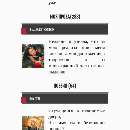
уже
МОЯ ПРОЗА(288)
ID301 О ДОСТИЖЕНИЯХ
Недавно я узнала, что за
мою реализа цию меня
внесли за мои достижения в
творчестве и за
многогранный тала нт как
выдающ
ПОЭЗИЯ (64)
ID61 ПУТЬ
Стучащийся в невидимые
двери,
Чье имя ты в безмолвии
пронес?