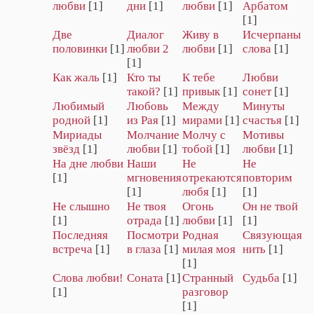
любви
[1]
дни
[1]
любви
[1]
Арбатом
[1]
Две
Диалог
Живу в
Исчерпаны
половинки
[1]
любви 2
любви
[1]
слова
[1]
[1]
Как жаль
[1]
Кто ты
К тебе
Любви
такой?
[1]
привык
[1]
сонет
[1]
Любимый
Любовь
Между
Минуты
родной
[1]
из Рая
[1]
мирами
[1]
счастья
[1]
Мириады
Молчание
Молчу с
Мотивы
звёзд
[1]
любви
[1]
тобой
[1]
любви
[1]
На дне любви
Наши
Не
Не
[1]
мгновения
отрекаются
повторим
[1]
любя
[1]
[1]
Не слышно
Не твоя
Огонь
Он не твой
[1]
отрада
[1]
любви
[1]
[1]
Последняя
Посмотри
Родная
Связующая
встреча
[1]
в глаза
[1]
милая моя
нить
[1]
[1]
Слова любви!
Соната
[1]
Странный
Судьба
[1]
[1]
разговор
[1]