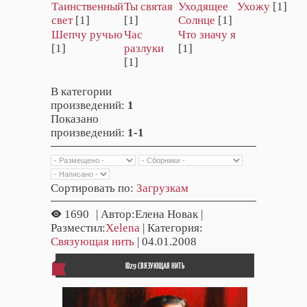
Таинственный
Ты святая
Уходящее
Ухожу
[1]
свет
[1]
[1]
Солнце
[1]
Шепчу ручью
Час
Что значу я
[1]
разлуки
[1]
[1]
В категории
произведений
:
1
Показано
произведений
:
1-1
Сортировать по
:
Загрузкам
1690
| Автор:Елена Новак |
Разместил:
Xelena
| Категория:
Связующая нить
| 04.01.2008
ID29 СВЯЗУЮЩАЯ НИТЬ