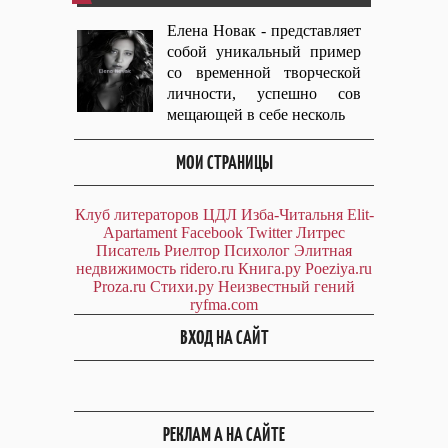
Елена Новак - представляет
собой уникальный пример
со временной творческой
личности, успешно сов
мещающей в себе несколь
МОИ СТРАНИЦЫ
Клуб литераторов ЦДЛ
Изба-Читальня
Elit-
Apartament
Facebook
Twitter
Литрес
Писатель
Риелтор
Психолог
Элитная
недвижимость
ridero.ru
Книга.ру
Poeziya.ru
Proza.ru
Стихи.ру
Неизвестный гений
ryfma.com
ВХОД НА САЙТ
РЕКЛАМ А НА САЙТЕ