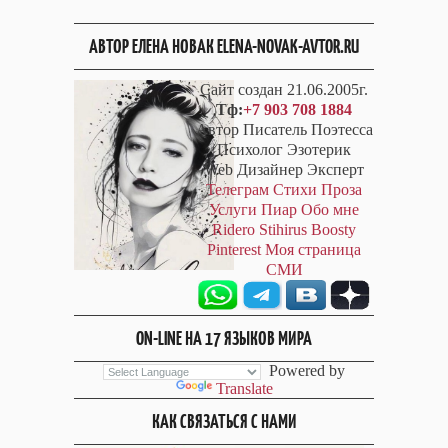
АВТОР ЕЛЕНА НОВАК ELENA-NOVAK-AVTOR.RU
Сайт создан 21.06.2005г.
Тф:
+7 903 708 1884
Автор Писатель Поэтесса
Психолог Эзотерик
Web Дизайнер Эксперт
Телеграм
Стихи
Проза
Услуги
Пиар
Обо мне
Ridero
Stihirus
Boosty
Pinterest
Моя страница
СМИ
ON-LINE НА 17 ЯЗЫКОВ МИРА
Powered by
Translate
КАК СВЯЗАТЬСЯ С НАМИ