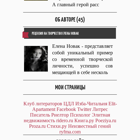
А главный герой расс
ОБ АВТОРЕ (45)
РЕЦЕНЗИЯ НА ТВОРЧЕСТВО ЕЛЕНЫ НОВАК
Елена Новак - представляет
собой уникальный пример
со временной творческой
личности, успешно сов
мещающей в себе несколь
МОИ СТРАНИЦЫ
Клуб литераторов ЦДЛ
Изба-Читальня
Elit-
Apartament
Facebook
Twitter
Литрес
Писатель
Риелтор
Психолог
Элитная
недвижимость
ridero.ru
Книга.ру
Poeziya.ru
Proza.ru
Стихи.ру
Неизвестный гений
ryfma.com