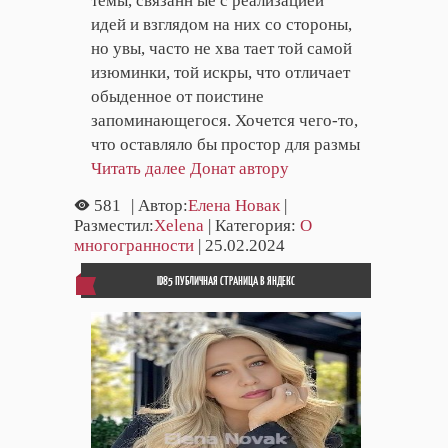
темы, связанн ые с реализацией
идей и взглядом на них со стороны,
но увы, часто не хва тает той самой
изюминки, той искры, что отличает
обыденное от поистине
запоминающегося. Хочется чего-то,
что оставляло бы простор для размы
Читать далее
Донат автору
581
| Автор:
Елена Новак
|
Разместил:
Xelena
| Категория:
О
многогранности
| 25.02.2024
ID85 ПУБЛИЧНАЯ СТРАНИЦА В ЯНДЕКС