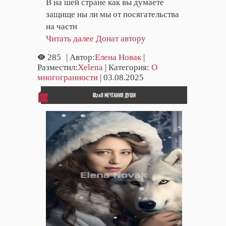
В на шей стране как вы думаете
защище ны ли мы от посягательства
на частн
Читать далее
Донат автору
285
| Автор:
Елена Новак
|
Разместил:
Xelena
| Категория:
О
многогранности
| 03.08.2025
ID248 МЕЧТАНИЯ ДУШИ