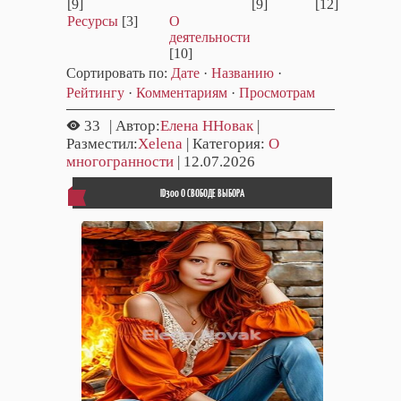
[9]
[9]
[12]
Ресурсы
[3]
О
деятельности
[10]
Сортировать по
:
Дате
·
Названию
·
Рейтингу
·
Комментариям
·
Просмотрам
33
| Автор:
Елена ННовак
|
Разместил:
Xelena
| Категория:
О
многогранности
| 12.07.2026
ID300 О СВОБОДЕ ВЫБОРА