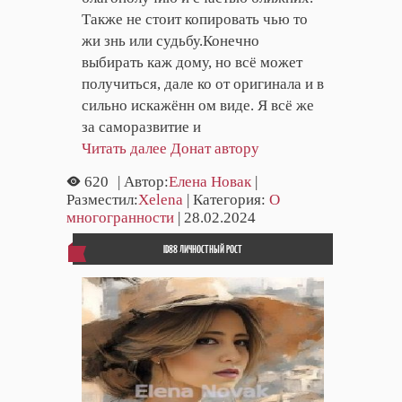
Также не стоит копировать чью то
жи знь или судьбу.Конечно
выбирать каж дому, но всё может
получиться, дале ко от оригинала и в
сильно искажённ ом виде. Я всё же
за саморазвитие и
Читать далее
Донат автору
620
| Автор:
Елена Новак
|
Разместил:
Xelena
| Категория:
О
многогранности
| 28.02.2024
ID88 ЛИЧНОСТНЫЙ РОСТ