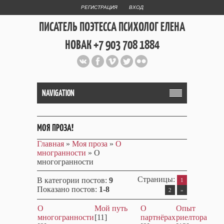
РЕГИСТРАЦИЯ
ВХОД
ПИСАТЕЛЬ ПОЭТЕССА ПСИХОЛОГ ЕЛЕНА
НОВАК +7 903 708 1884
Официальный сайт репетитора
и Web Дизайнера Елены Новак
NAVIGATION
МОЯ ПРОЗА!
Главная
»
Моя проза
»
О
многранности
» О
многогранности
Страницы
:
В категории постов
:
9
1
Показано постов
:
1-8
2
»
О
Мой путь
О
Опыт
многогранности
[11]
партнёрах
риелтора