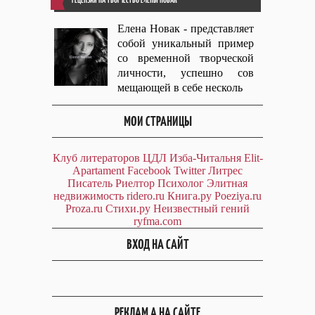
Елена Новак - представляет
собой уникальный пример
со временной творческой
личности, успешно сов
мещающей в себе несколь
МОИ СТРАНИЦЫ
Клуб литераторов ЦДЛ
Изба-Читальня
Elit-
Apartament
Facebook
Twitter
Литрес
Писатель
Риелтор
Психолог
Элитная
недвижимость
ridero.ru
Книга.ру
Poeziya.ru
Proza.ru
Стихи.ру
Неизвестный гений
ryfma.com
ВХОД НА САЙТ
РЕКЛАМ А НА САЙТЕ