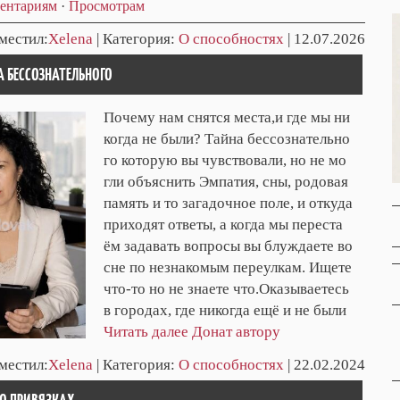
ентариям
·
Просмотрам
зместил:
Xelena
| Категория:
О способностях
| 12.07.2026
А БЕССОЗНАТЕЛЬНОГО
Почему нам снятся места,и где мы ни
когда не были? Тайна бессознательно
го которую вы чувствовали, но не мо
гли объяснить Эмпатия, сны, родовая
память и то загадочное поле, и откуда
приходят ответы, а когда мы переста
ём задавать вопросы вы блуждаете во
сне по незнакомым переулкам. Ищете
что-то но не знаете что.Оказываетесь
в городах, где никогда ещё и не были
Читать далее
Донат автору
зместил:
Xelena
| Категория:
О способностях
| 22.02.2024