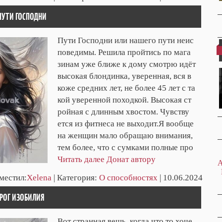
 ПУТИ ГОСПОДНИ
Пути Господни или нашего пути неис
поведимы. Решила пройтись по мага
зинам уже ближе к дому смотрю идёт
высокая блондинка, уверенная, вся в
коже средних лет, не более 45 лет с та
кой уверенной походкой. Высокая ст
ройная с длинным хвостом. Чувству
ется из фитнеса не выходит.Я вообще
на женщин мало обращаю внимания,
тем более, что с сумками полные про
Читать далее
Донат автору
A
зместил:
Xelena
| Категория:
О способностях
| 10.06.2024
 РОГ ИЗОБИЛИЯ
Вот странная вещь, когда что то хоче