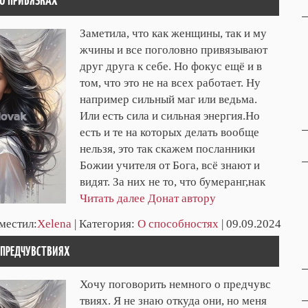
 О ПРИВЯЗКАХ
Заметила, что как женщины, так и му
жчины и все поголовно привязывают
друг друга к себе. Но фокус ещё и в
том, что это не на всех работает. Ну
например сильный маг или ведьма.
Или есть сила и сильная энергия.Но
есть и те на которых делать вообще
нельзя, это так скажем посланники
Божии учителя от Бога, всё знают и
видят. За них не то, что бумеранг,нак
Читать далее
Донат автору
зместил:
Xelena
| Категория:
О способностях
| 09.09.2024
О ПРЕДЧУВСТВИЯХ
Хочу поговорить немного о предчувс
твиях. Я не знаю откуда они, но меня