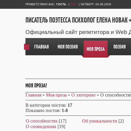
ПРИВЕТСТВУЮ ВАС
,
ГОСТЬ
|
RSS
|
ЧЕТВЕРГ, 06.08.2026
ПИСАТЕЛЬ ПОЭТЕССА ПСИХОЛОГ ЕЛЕНА НОВАК +
Официальный сайт репетитора и Web 
ГЛАВНАЯ
МОЯ ПОЭЗИЯ
ПОЭЗИЯ
МОЯ ПРОЗА
МОЯ ПРОЗА!
Главная
»
Моя проза
»
О эзотерике
» О способностя
В категории постов
:
17
Показано постов
:
1-8
О способностях
[17]
Об уникальности
[2]
О сновидениях
[19]