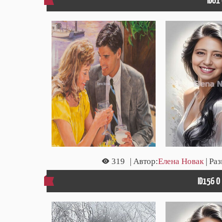
ID61
319
| Автор:
Елена Новак
| Ра
ID156 