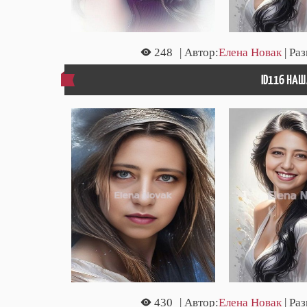
248
| Автор:
Елена Новак
| Ра
ID116 НАШ
430
| Автор:
Елена Новак
| Ра