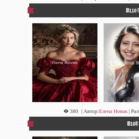
ID110
380
| Автор:
Елена Новак
| Ра
ID108