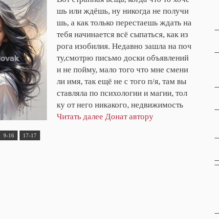
шь или ждёшь, ну никогда не получи
шь, а как только перестаешь ждать на
тебя начинается всё сыпаться, как из
рога изобилия. Недавно зашла на поч
ту,смотрю письмо доски объявлений
и не пойму, мало того что мне смени
ли имя, так ещё не с того п/я, там вы
ставляла по психологии и магии, тол
ку от него никакого, недвижимость
Читать далее
Донат автору
9-16
17-17