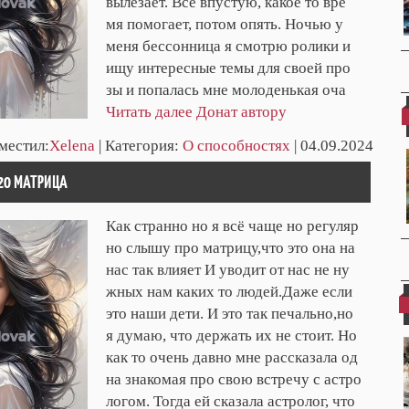
вылезает. Всё впустую, какое то вре
мя помогает, потом опять. Ночью у
меня бессонница я смотрю ролики и
ищу интересные темы для своей про
зы и попалась мне молоденькая оча
Читать далее
Донат автору
зместил:
Xelena
| Категория:
О способностях
| 04.09.2024
120 МАТРИЦА
Как странно но я всё чаще но регуляр
но слышу про матрицу,что это она на
нас так влияет И уводит от нас не ну
жных нам каких то людей.Даже если
это наши дети. И это так печально,но
я думаю, что держать их не стоит. Но
как то очень давно мне рассказала од
на знакомая про свою встречу с астро
логом. Тогда ей сказала астролог, что