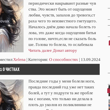
периодически накрывают разные чув
ства. Это может быть от ощущения
любви, чувств, запахов до тревоги,ст
раха чего то неизвестного гнетущего.
Началось днём дико начала болеть го
лова, это даже когда ощущения битья
по голове, ничто,если не сказать боль
ше. Голова то болела, то ослабевала
Читать далее
Донат автору
зместил:
Xelena
| Категория:
О способностях
| 13.09.2024
71 О ЧИСТКАХ
Последние годы у меня болели ноги,
правда последний год уже нет таких
болей, а тут у подруги та же пробле
ма с ногами, что только ни делала в
плоть до уколов из поликлиники не