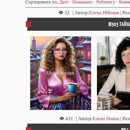
Сортировать по
:
Дате
·
Названию
·
Рейтингу
·
Комм
32
| Автор:
Елена ННовак
| Ра
ID303 ТАЙН
431
| Автор:
Елена Новак
| Ра