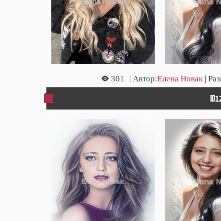
301
| Автор:
Елена Новак
| Ра
ID