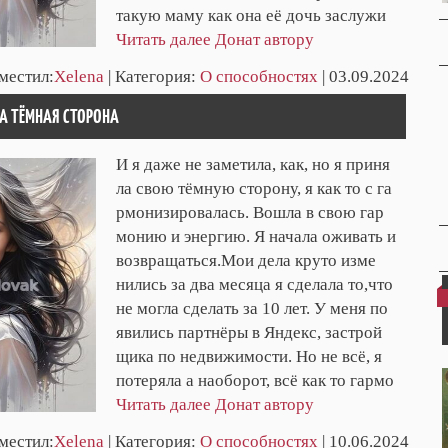
такую маму как она её дочь заслужи
Читать далее
Донат автору
зместил:
Xelena
| Категория:
О способностях
| 03.09.2024
А ТЁМНАЯ СТОРОНА
И я даже не заметила, как, но я приня
ла свою тёмную сторону, я как то с га
рмонизировалась. Вошла в свою гар
монию и энергию. Я начала оживать и
возвращаться.Мои дела круто изме
нились за два месяца я сделала то,что
не могла сделать за 10 лет. У меня по
явились партнёры в Яндекс, застрой
щика по недвижимости. Но не всё, я
потеряла а наоборот, всё как то гармо
Читать далее
Донат автору
зместил:
Xelena
| Категория:
О способностях
| 10.06.2024