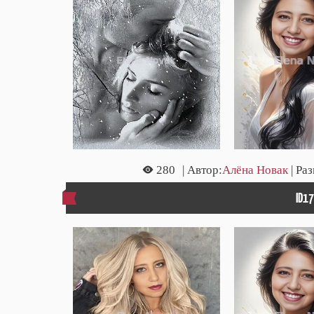
280
| Автор:
Алёна Новак
| Ра
ID1