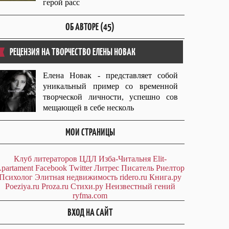
герой расс
ОБ АВТОРЕ (45)
РЕЦЕНЗИЯ НА ТВОРЧЕСТВО ЕЛЕНЫ НОВАК
Елена Новак - представляет собой
уникальный пример со временной
творческой личности, успешно сов
мещающей в себе несколь
МОИ СТРАНИЦЫ
Клуб литераторов ЦДЛ
Изба-Читальня
Elit-
partament
Facebook
Twitter
Литрес
Писатель
Риелтор
Психолог
Элитная недвижимость
ridero.ru
Книга.ру
Poeziya.ru
Proza.ru
Стихи.ру
Неизвестный гений
ryfma.com
ВХОД НА САЙТ