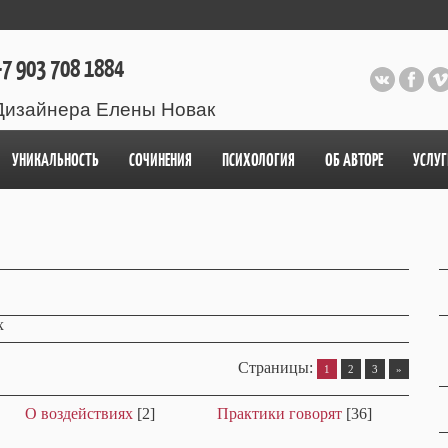
7 903 708 1884
Дизайнера Елены Новак
УНИКАЛЬНОСТЬ
СОЧИНЕНИЯ
ПСИХОЛОГИЯ
ОБ АВТОРЕ
УСЛУГ
х
Страницы
:
1
2
3
»
О воздействиях
[2]
Практики говорят
[36]