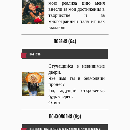
мою реализа цию меня
внесли за мои достижения в
творчестве и за
многогранный тала нт как
выдающ
ПОЭЗИЯ (64)
ID61 ПУТЬ
Стучащийся в невидимые
двери,
Чье имя ты в безмолвии
пронес?
Ты, ждущий откровенья,
будь уверен:
Ответ
ПСИХОЛОГИЯ (89)
ID35 ЧТО НЕ СТОИТ ДЕЛАТЬ, ЕСЛИ ВЫ ХОТИТЕ ВЕРНУТЬ ДЕВУШКУ И