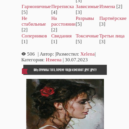
[3]
Гармоничные
Переписка
Зависимые
Измена
[2]
[5]
[4]
[3]
Не
На
Разрывы
Партнёрские
стабильные
расстоянии
[5]
[3]
[2]
[2]
Соперников
Свидания
Токсичные
Третьи лица
[1]
[1]
[5]
[3]
506
| Автор:
|Разместил:
Xelena
|
Категория:
Измена
| 30.07.2023
ID89 ПРИЧИНЫ ТОГО, ПОЧЕМУ ЛЮДИ ИЗМЕНЯЮТ ДРУГ ДРУГУ