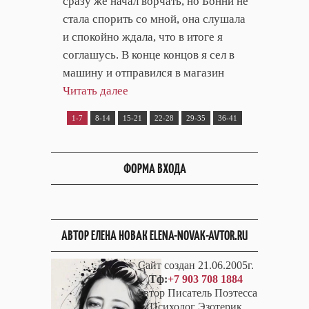
сразу же начал ворчать, но Бонни не
стала спорить со мной, она слушала
и спокойно ждала, что в итоге я
соглашусь. В конце концов я сел в
машину и отправился в магазин
Читать далее
1-7
8-14
15-21
22-28
29-35
36-41
ФОРМА ВХОДА
АВТОР ЕЛЕНА НОВАК ELENA-NOVAK-AVTOR.RU
Сайт создан 21.06.2005г.
Тф:
+7 903 708 1884
Автор Писатель Поэтесса
Психолог Эзотерик