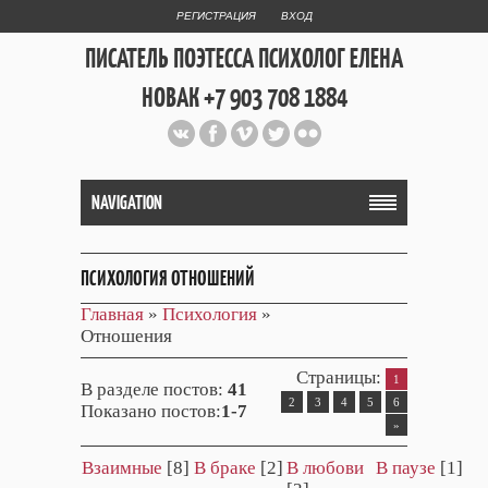
РЕГИСТРАЦИЯ
ВХОД
ПИСАТЕЛЬ ПОЭТЕССА ПСИХОЛОГ ЕЛЕНА
НОВАК +7 903 708 1884
Официальный сайт репетитора
и Web Дизайнера Елены Новак
NAVIGATION
ПСИХОЛОГИЯ ОТНОШЕНИЙ
Главная
»
Психология
»
Отношения
Страницы
:
1
В разделе постов
:
41
2
3
4
5
6
Показано постов
:
1-7
»
Взаимные
[8]
В браке
[2]
В любови
В паузе
[1]