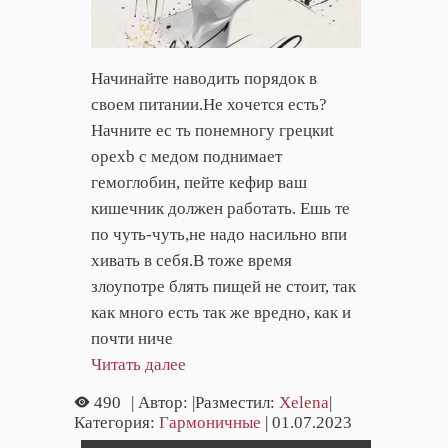
Начинайте наводить порядок в
своем питании.Не хочется есть?
Начните ес ть понемногу грецкиt
орехb с медом поднимает
гемоглобин, пейте кефир ваш
кишечник должен работать. Ешь те
по чуть-чуть,не надо насильно впи
хивать в себя.В тоже время
злоупотре блять пищей не стоит, так
как много есть так же вредно, как и
почти ниче
Читать далее
490
| Автор:
|Разместил:
Xelena
|
Категория:
Гармоничные
| 01.07.2023