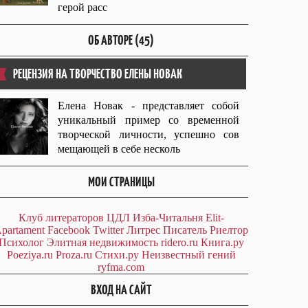
герой расс
ОБ АВТОРЕ (45)
РЕЦЕНЗИЯ НА ТВОРЧЕСТВО ЕЛЕНЫ НОВАК
Елена Новак - представляет собой
уникальный пример со временной
творческой личности, успешно сов
мещающей в себе несколь
МОИ СТРАНИЦЫ
Клуб литераторов ЦДЛ
Изба-Читальня
Elit-
partament
Facebook
Twitter
Литрес
Писатель
Риелтор
Психолог
Элитная недвижимость
ridero.ru
Книга.ру
Poeziya.ru
Proza.ru
Стихи.ру
Неизвестный гений
ryfma.com
ВХОД НА САЙТ