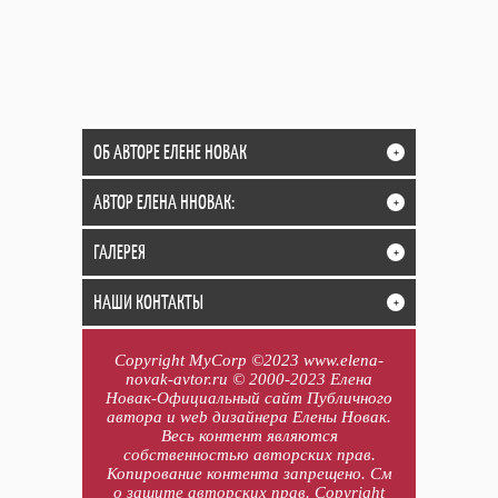
ОБ АВТОРЕ ЕЛЕНЕ НОВАК
+
АВТОР ЕЛЕНА ННОВАК:
+
ГАЛЕРЕЯ
+
НАШИ КОНТАКТЫ
+
Copyright MyCorp ©2023 www.elena-
novak-avtor.ru © 2000-2023 Елена
Новак-Официальный сайт Публичного
автора и web дизайнера Елены Новак.
Весь контент являются
собственностью авторских прав.
Копирование контента запрещено. См
о защите авторских прав. Copyright