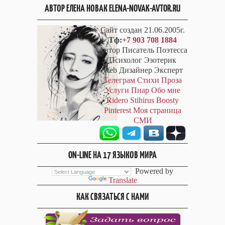
АВТОР ЕЛЕНА НОВАК ELENA-NOVAK-AVTOR.RU
Сайт создан 21.06.2005г.
Тф:
+7 903 708 1884
Автор Писатель Поэтесса
Психолог Эзотерик
Web Дизайнер Эксперт
Телеграм
Стихи
Проза
Услуги
Пиар
Обо мне
Ridero
Stihirus
Boosty
Pinterest
Моя страница
СМИ
ON-LINE НА 17 ЯЗЫКОВ МИРА
Powered by
Translate
КАК СВЯЗАТЬСЯ С НАМИ