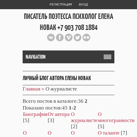
РЕГИСТРАЦИЯ
ВХОД
ПИСАТЕЛЬ ПОЭТЕССА ПСИХОЛОГ ЕЛЕНА
НОВАК +7 903 708 1884
Официальный сайт репетитора
и Web Дизайнера Елены Новак
NAVIGATION
ЛИЧНЫЙ БЛОГ АВТОРА ЕЛЕНЫ НОВАК
Главная
»
О журналисте
Всего постов в каталоге
:36
2
Показано постов
:45
1-2
Биография
От автора
О
О
[5]
[3]
журналисте
многогранности
[2]
[5]
О
О
О
О таланте
[7]