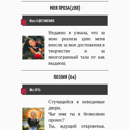
МОЯ ПРОЗА(288)
ID301 О ДОСТИЖЕНИЯХ
Недавно я узнала, что за
мою реализа цию меня
внесли за мои достижения в
творчестве и за
многогранный тала нт как
выдающ
ПОЭЗИЯ (64)
ID61 ПУТЬ
Стучащийся в невидимые
двери,
Чье имя ты в безмолвии
пронес?
Ты, ждущий откровенья,