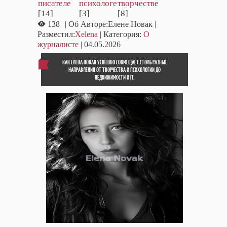
писателе
психологе
творчестве
[14]
[3]
[8]
138
| Об Авторе:Елене Новак
|
Разместил:
Xelena
| Категория:
О
журналисте
| 04.05.2026
КАК ЕЛЕНА НОВАК УСПЕШНО СОВМЕЩАЕТ СТОЛЬ РАЗНЫЕ
НАПРАВЛЕНИЯ ОТ ТВОРЧЕСТВА И ПСИХОЛОГИИ ДО
НЕДВИЖИМОСТИ И IT.