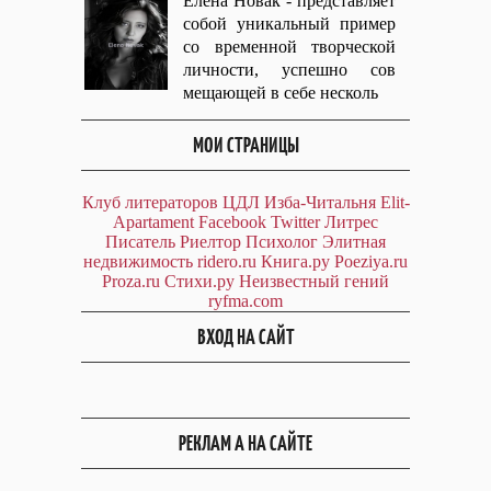
Елена Новак - представляет
собой уникальный пример
со временной творческой
личности, успешно сов
мещающей в себе несколь
МОИ СТРАНИЦЫ
Клуб литераторов ЦДЛ
Изба-Читальня
Elit-
Apartament
Facebook
Twitter
Литрес
Писатель
Риелтор
Психолог
Элитная
недвижимость
ridero.ru
Книга.ру
Poeziya.ru
Proza.ru
Стихи.ру
Неизвестный гений
ryfma.com
ВХОД НА САЙТ
РЕКЛАМ А НА САЙТЕ