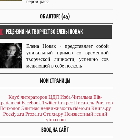
герой расс
ОБ АВТОРЕ (45)
РЕЦЕНЗИЯ НА ТВОРЧЕСТВО ЕЛЕНЫ НОВАК
Елена Новак - представляет собой
уникальный пример со временной
творческой личности, успешно сов
мещающей в себе несколь
МОИ СТРАНИЦЫ
Клуб литераторов ЦДЛ
Изба-Читальня
Elit-
partament
Facebook
Twitter
Литрес
Писатель
Риелтор
Психолог
Элитная недвижимость
ridero.ru
Книга.ру
Poeziya.ru
Proza.ru
Стихи.ру
Неизвестный гений
ryfma.com
ВХОД НА САЙТ