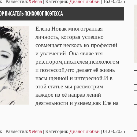
к
| Разместил:
Xelena
| Категория:
Диалог любви
| 16.03.2025
ТОР ПИСАТЕЛЬ ПСИХОЛОГ ПОЭТЕССА
Елена Новак многогранная
личность, которая успешно
совмещает несколь ко профессий
и увлечений. Она являе тся
риэлтором,писателем,психологом
и поэтессой,что делает её жизнь
насы щенной и интересной.И в
этой статье мы рассмотрим
каждое из её направ лений
деятельности и узнаем,как Еле на
к
| Разместил:
Xelena
| Категория:
Диалог любви
| 01.03.2025