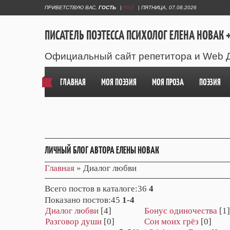
ПРИВЕТСТВУЮ ВАС
,
ГОСТЬ
|
RSS
|
ПЯТНИЦА, 07.08.2026
ПИСАТЕЛЬ ПОЭТЕССА ПСИХОЛОГ ЕЛЕНА НОВАК +
Официальный сайт репетитора и Web 
ГЛАВНАЯ
МОЯ ПОЭЗИЯ
МОЯ ПРОЗА
ПОЭЗИЯ
ЛИЧНЫЙ БЛОГ АВТОРА ЕЛЕНЫ НОВАК
Главная
»
Диалог любви
Всего постов в каталоге
:36
4
Показано постов
:45
1-4
Диалог любви
[4]
Бонус одиночества
[1]
Разговор души
[0]
Сон моих грёз
[0]