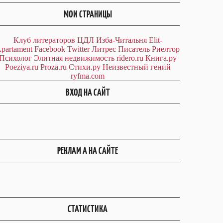
МОИ СТРАНИЦЫ
Клуб литераторов ЦДЛ
Изба-Читальня
Elit-
partament
Facebook
Twitter
Литрес
Писатель
Риелтор
Психолог
Элитная недвижимость
ridero.ru
Книга.ру
Poeziya.ru
Proza.ru
Стихи.ру
Неизвестный гений
ryfma.com
ВХОД НА САЙТ
РЕКЛАМ А НА САЙТЕ
СТАТИСТИКА