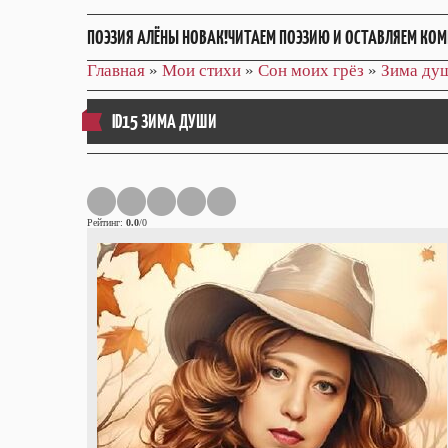
ПОЭЗИЯ АЛЁНЫ НОВАК!ЧИТАЕМ ПОЭЗИЮ И ОСТАВЛЯЕМ КОМ
Главная
»
Мои стихи
»
Сон моих грёз
»
Зима ду
ID15 ЗИМА ДУШИ
Рейтинг
:
0.0
/
0