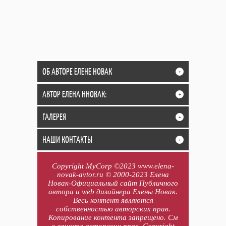
ОБ АВТОРЕ ЕЛЕНЕ НОВАК
+
АВТОР ЕЛЕНА ННОВАК:
+
ГАЛЕРЕЯ
+
НАШИ КОНТАКТЫ
+
Copyright MyCorp ©2023 www.elena-
novak-avtor.ru © 2000-2023 Елена
Новак-Официальный сайт Публичного
автора и web дизайнера Елены Новак.
Весь контент являются
собственностью авторских прав.
Копирование контента запрещено. См