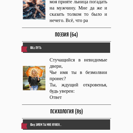
моя прияте льница погадать
на мужчину. Мне да же и
сказать толком то было и
нечего. Всë, что ра
ПОЭЗИЯ (64)
ID61 ПУТЬ
Стучащийся в невидимые
двери,
Чье имя ты в безмолвии
пронес?
Ты, ждущий откровенья,
будь уверен:
Ответ
ПСИХОЛОГИЯ (89)
ID49 ЗАЧЕМ ТЫ МНЕ НУЖЕН...