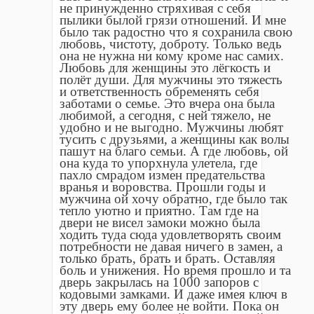
не принужденно стряхивая с себя
пылики былой грязи отношений. И мне
было так радостно что я сохранила свою
любовь, чистоту, доброту. Только ведь
она не нужна ни кому кроме нас самих.
Любовь для женщины это лëгкость и
полëт души. Для мужчины это тяжесть
и ответственность обременять себя
заботами о семье. Это вчера она была
любимой, а сегодня, с ней тяжело, не
удобно и не выгодно. Мужчины любят
тусить с друзьями, а женщины как волы
пашут на благо семьи. А где любовь, ой
она куда то упорхнула улетела, где
пахло смрадом измен предательства
вранья и воровства. Прошли годы и
мужчина ой хочу обратно, где было так
тепло уютно и приятно. Там где на
двери не висел замоки можно была
ходить туда сюда удовлетворять своим
потребности не давая ничего в замен, а
только брать, брать и брать. Оставляя
боль и унижения. Но время прошло и та
дверь закрылась на 1000 запоров с
кодовыми замками. И даже имея ключ в
эту дверь ему более не войти. Пока он