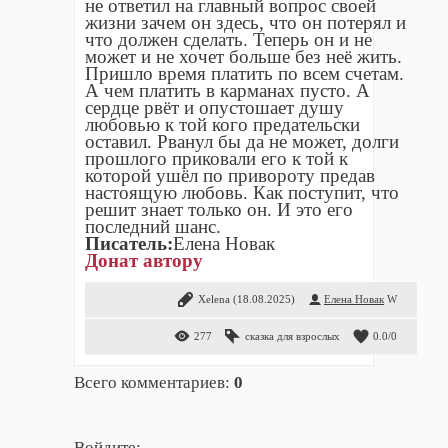
не ответил на главный вопрос своей
жизни зачем он здесь, что он потерял и
что должен сделать. Теперь он и не
может и не хочет больше без неë жить.
Пришло время платить по всем счетам.
А чем платить в карманах пусто. А
сердце рвëт и опустошает душу
любовью к той кого предательски
оставил. Рванул бы да не может, долги
прошлого приковали его к той к
которой ушёл по привороту предав
настоящую любовь. Как поступит, что
решит знает только он. И это его
последний шанс.
Писатель:
Елена Новак
Донат автору
Xelena
(18.08.2025)
Елена Новак
W
277
сказка для взрослых
0.0
/
0
Всего комментариев
:
0
Войдите: