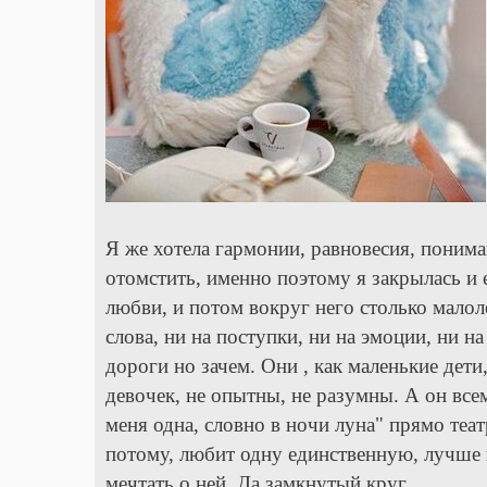
Я же хотела гармонии, равновесия, понима
отомстить, именно поэтому я закрылась и 
любви, и потом вокруг него столько мало
слова, ни на поступки, ни на эмоции, ни 
дороги но зачем. Они , как маленькие дети
девочек, не опытны, не разумны. А он все
меня одна, словно в ночи луна" прямо теа
потому, любит одну единственную, лучше н
мечтать о ней. Да замкнутый круг.