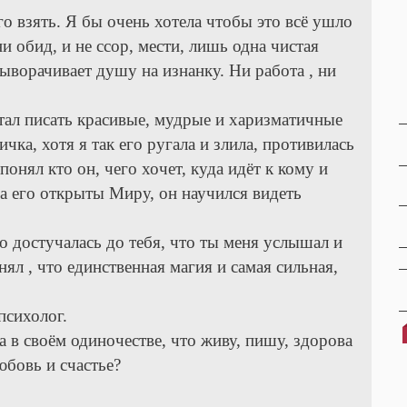
го взять. Я бы очень хотела чтобы это всё ушло
и обид, и не ссор, мести, лишь одна чистая
выворачивает душу на изнанку. Ни работа , ни
тал писать красивые, мудрые и харизматичные
чка, хотя я так его ругала и злила, противилась
понял кто он, чего хочет, куда идёт к кому и
а его открыты Миру, он научился видеть
что достучалась до тебя, что ты меня услышал и
ял , что единственная магия и самая сильная,
психолог.
а в своём одиночестве, что живу, пишу, здорова
любовь и счастье?