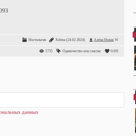
093
Ностальгия
Xelena
(24.02.2024)
Алёна Новак
W
1735
Одиночество или счастье
0.0
/
0
сональных данных