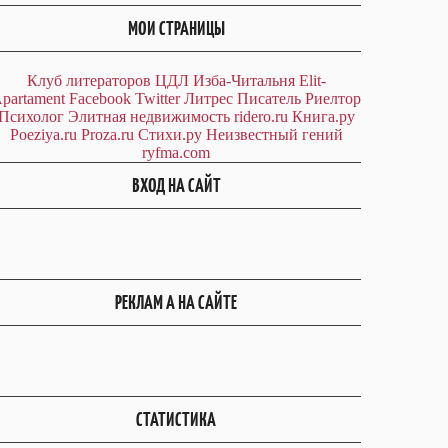
МОИ СТРАНИЦЫ
Клуб литераторов ЦДЛ
Изба-Читальня
Elit-
partament
Facebook
Twitter
Литрес
Писатель
Риелтор
Психолог
Элитная недвижимость
ridero.ru
Книга.ру
Poeziya.ru
Proza.ru
Стихи.ру
Неизвестный гений
ryfma.com
ВХОД НА САЙТ
РЕКЛАМ А НА САЙТЕ
СТАТИСТИКА