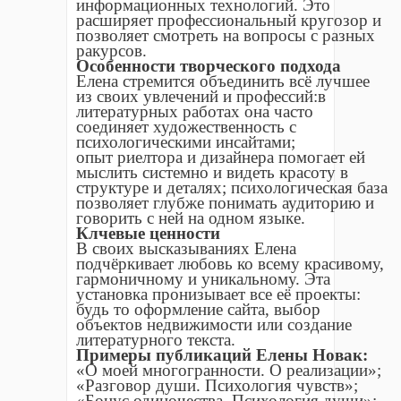
информационных технологий. Это
расширяет профессиональный кругозор и
позволяет смотреть на вопросы с разных
ракурсов.
Особенности творческого подхода
Елена стремится объединить всё лучшее
из своих увлечений и профессий:в
литературных работах она часто
соединяет художественность с
психологическими инсайтами;
опыт риелтора и дизайнера помогает ей
мыслить системно и видеть красоту в
структуре и деталях; психологическая база
позволяет глубже понимать аудиторию и
говорить с ней на одном языке.
Клчевые ценности
В своих высказываниях Елена
подчёркивает любовь ко всему красивому,
гармоничному и уникальному. Эта
установка пронизывает все её проекты:
будь то оформление сайта, выбор
объектов недвижимости или создание
литературного текста.
Примеры публикаций Елены Новак:
«О моей многогранности. О реализации»;
«Разговор души. Психология чувств»;
«Бонус одиночества. Психология души»;