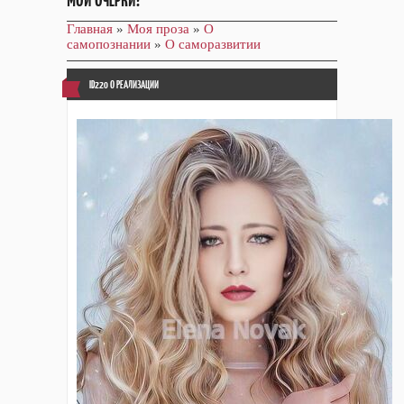
МОИ ОЧЕРКИ!
Главная
»
Моя проза
»
О
самопознании
»
О саморазвитии
ID220 О РЕАЛИЗАЦИИ