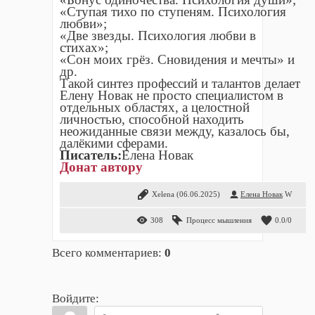
«Ступая тихо по ступеням. Психология
любви»;
«Две звезды. Психология любви в
стихах»;
«Сон моих грёз. Сновидения и мечты» и
др.
Такой синтез профессий и талантов делает
Елену Новак не просто специалистом в
отдельных областях, а целостной
личностью, способной находить
неожиданные связи между, казалось бы,
далёкими сферами.
Писатель:
Елена Новак
Донат автору
Xelena
(06.06.2025)
Елена Новак
W
308
Процесс мышления
0.0
/
0
Всего комментариев
:
0
Войдите: