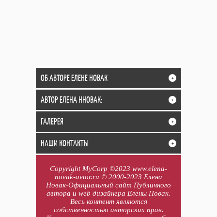
ОБ АВТОРЕ ЕЛЕНЕ НОВАК
+
АВТОР ЕЛЕНА ННОВАК:
+
ГАЛЕРЕЯ
+
НАШИ КОНТАКТЫ
+
Copyright MyCorp ©2023 www.elena-
novak-avtor.ru © 2000-2023 Елена
Новак-Официальный сайт Публичного
автора и web дизайнера Елены Новак.
Весь контент являются
собственностью авторских прав.