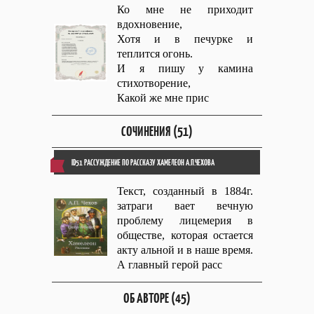
Ко мне не приходит
вдохновение,
Хотя и в печурке и
теплится огонь.
И я пишу у камина
стихотворение,
Какой же мне прис
СОЧИНЕНИЯ (51)
ID51 РАССУЖДЕНИЕ ПО РАССКАЗУ ХАМЕЛЕОН А.П.ЧЕХОВА
Текст, созданный в 1884г.
затраги вает вечную
проблему лицемерия в
обществе, которая остается
акту альной и в наше время.
А главный герой расс
ОБ АВТОРЕ (45)