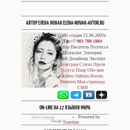
АВТОР ЕЛЕНА НОВАК ELENA-NOVAK-AVTOR.RU
Сайт создан 21.06.2005г.
Тф:
+7 903 708 1884
Автор Писатель Поэтесса
Психолог Эзотерик
Web Дизайнер Эксперт
Телеграм
Стихи
Проза
Услуги
Пиар
Обо мне
Ridero
Stihirus
Boosty
Pinterest
Моя страница
СМИ
ON-LINE НА 17 ЯЗЫКОВ МИРА
Powered by
Translate