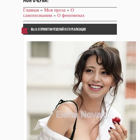
МОИ ОЧЕРКИ!
Главная
»
Моя проза
»
О
самопознании
»
О феноменах
ID276 О ПРИНЯТИИ РЕШЕНИЙ И ЕГО РЕАЛИЗАЦИЯ