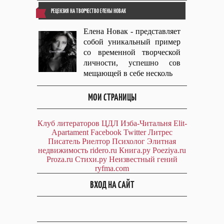
РЕЦЕНЗИЯ НА ТВОРЧЕСТВО ЕЛЕНЫ НОВАК
Елена Новак - представляет
собой уникальный пример
со временной творческой
личности, успешно сов
мещающей в себе несколь
МОИ СТРАНИЦЫ
Клуб литераторов ЦДЛ
Изба-Читальня
Elit-
Apartament
Facebook
Twitter
Литрес
Писатель
Риелтор
Психолог
Элитная
недвижимость
ridero.ru
Книга.ру
Poeziya.ru
Proza.ru
Стихи.ру
Неизвестный гений
ryfma.com
ВХОД НА САЙТ