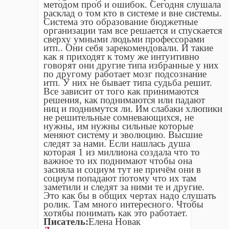
методом проб и ошибок. Сегодня слушала
расклад о том кто в системе и вне системы.
Система это образование бюджетные
организации там все решается и спускается
сверху умными людьми профессорами
итп.. Они себя зарекомендовали. И такие
как я приходят к тому же интуитивно
говорят они другие типа избранные у них
по другому работает мозг подсознание
итп. У них не бывает типа судьба решит.
Все зависит от того как принимаются
решения, как поднимаются или падают
ниц и поднимутся ли. Им слабаки хлюпики
не решительные сомневающихся, не
нужны, им нужны сильные которые
меняют систему и эволюцию. Высшие
следят за нами. Если нашлась душа
которая 1 из миллиона создала что то
важное то их поднимают чтобы она
засияла и социум тут не причëм они в
социум попадают потому что их там
заметили и следят за ними те и другие.
Это как бы в общих чертах надо слушать
ролик. Там много интересного. Чтобы
хотябы понимать как это работает.
Писатель:
Елена Новак