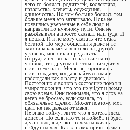
чего то боялась родителей, коллектива,
начальства, клеветы, осуждения,
одиночества. Но чем больше боялась тем
больше меня это затягивало. Пока не
появились уверенные в себе люди и
направили по нужному пути. Они не
разжëвывали а просто сказали иди туда. И
я пошла. И я не могу сказать что стала
богатой. По мере общения я даже и не
заметила как меня вынесло на другой
уровень, мне стали предлагать
сотрудничество настолько высокого
уровня, что другим об этом приходится
просто мечтать. Меня, не торопили, а
просто ждали, когда я займусь ими и
наблюдали как я расту и двигаюсь.
Постепенно я вошла в состояние покоя и
умиротворения, что это не уйдëт и всему
свою время. Они понимали, что я слов на
ветер не бросаю, если сказала, то
обязательно сделаю. Может поэтому мои
цели не так далеки от меня.
Не знаю поймут ли то что я хотела здесь
донести. Но если кто то и поймëт, и будет
делать как, я делаю, то дела и жизнь
пойдут на лад. Как к этому пришла сама