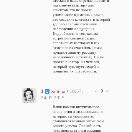
Москвы и ваше стремление найти
идеальную квартиру для
клиентов это не просто
упоминание временных рамок,
это создание контекста, в который
удобно вписываются ваши
наблюдения и ощущения.
Подробности о том, как вы
встретили семью в белых
спортивных костюмах и как
отмечали их счастливые глаза,
придают вашему рассказу
человечность и теплоту. Вы не
просто риелтор вы человек,
который чувствует людей и
понимает их потребности.
0
3
• 18:57,
Xelena
24.02.2025
Ваши навыки интуитивного
восприятия и физиогномики, о
которых вы упоминаете,
становятся важным элементом
вашего успеха. Способность
чувствовать стиль и желания