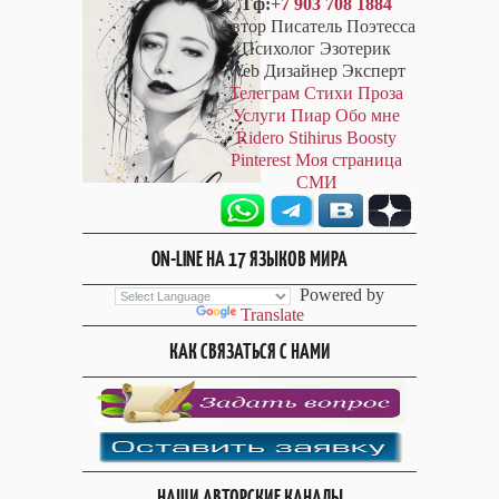
Тф:
+7 903 708 1884
Автор Писатель Поэтесса
Психолог Эзотерик
Web Дизайнер Эксперт
Телеграм
Стихи
Проза
Услуги
Пиар
Обо мне
Ridero
Stihirus
Boosty
Pinterest
Моя страница
СМИ
ON-LINE НА 17 ЯЗЫКОВ МИРА
Powered by
Translate
КАК СВЯЗАТЬСЯ С НАМИ
НАШИ АВТОРСКИЕ КАНАЛЫ