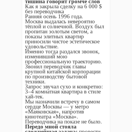
тишина говорит громче слов
Как я закрыла сделку на 6 000 $
без переводчика
Ранняя осень 1996 года.
Москва выдалась невероятно
тёплой и солнечной. Воздух был
пропитан золотым светом, а
показы элитных квартир
приносили чистое эстетическое
удовольствие.
Именно тогда раздался звонок,
изменивший мою
профессиональную траекторию.
Звонил переводчик главы
крупной китайской корпорации
по производству бытовой
техники.
Запрос звучал сухо и конкретно:
3–4 комнатная квартира в стиле
хай-тек.
Мы назначили встречу в самом
сердце Москвы — у метро
«Маяковская», напротив
кинотеатра «Москва».
Переводчика на показе не было.
Передо мной стояла
сложнейшая задача:
провести