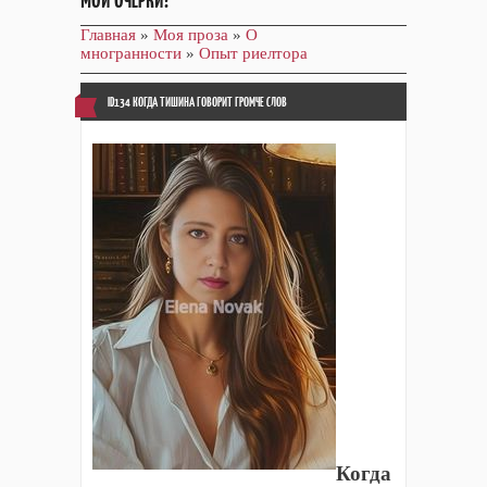
МОИ ОЧЕРКИ!
Главная
»
Моя проза
»
О
многранности
»
Опыт риелтора
ID134 КОГДА ТИШИНА ГОВОРИТ ГРОМЧЕ СЛОВ
Когда