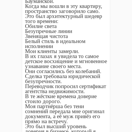
Бауманской.
Когда мы вошли в эту квартиру,
пространство заговорило само.
Это был архитектурный шедевр
того времени:
Обилие света
Безупречные линии
Звенящая чистота
Белый стиль в идеальном
исполнении
Мои клиенты замерли.
В их глазах я увидела то самое
детское восхищение и мгновенное
узнавание своего места.
Они согласились без колебаний.
Сделка требовала юридической
безупречности.
Переводчик попросил сертификат
агентства недвижимости.
В те жёсткие времена доверие
стоило дорого.
Моя партнёрша без тени
сомнений передала мне оригинал
документа, а её муж привёз его
прямо на встречу.
Это был высший уровень
доверия в бизнесе, который я