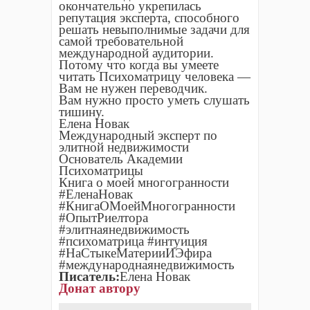
окончательно укрепилась
репутация эксперта, способного
решать невыполнимые задачи для
самой требовательной
международной аудитории.
Потому что когда вы умеете
читать Психоматрицу человека —
Вам не нужен переводчик.
Вам нужно просто уметь слушать
тишину.
Елена Новак
Международный эксперт по
элитной недвижимости
Основатель Академии
Психоматрицы
Книга о моей многогранности
#ЕленаНовак
#КнигаОМоейМногогранности
#ОпытРиелтора
#элитнаянедвижимость
#психоматрица #интуиция
#НаСтыкеМатерииИЭфира
#международнаянедвижимость
Писатель:
Елена Новак
Донат автору