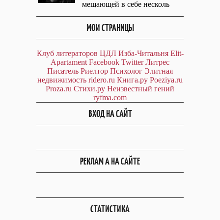
мещающей в себе несколь
МОИ СТРАНИЦЫ
Клуб литераторов ЦДЛ
Изба-Читальня
Elit-
Apartament
Facebook
Twitter
Литрес
Писатель
Риелтор
Психолог
Элитная
недвижимость
ridero.ru
Книга.ру
Poeziya.ru
Proza.ru
Стихи.ру
Неизвестный гений
ryfma.com
ВХОД НА САЙТ
РЕКЛАМ А НА САЙТЕ
СТАТИСТИКА