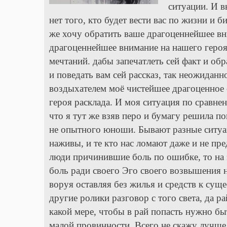
ситуации. И в
нет того, кто будет вести вас по жизни и 
же хочу обратить ваше драгоценнейшее вни
драгоценнейшее внимание на нашего героя.
мечтаний. дабы запечатлеть сей факт и о
и поведать вам сей рассказ, так неожиданн
воздыхателем моё чистейшее драгоценное с
героя расклада. И моя ситуация по сравне
что я тут же взяв перо и бумагу решила 
не опытного юноши. Бывают разные ситуац
наживы, и те кто нас ломают даже и не пр
люди причинившие боль по ошибке, то на 
боль ради своего Эго своего возвышения 
воруя оставляя без жилья и средств к сущ
другие ролики разговор с того света, да р
какой мере, чтобы в рай попасть нужно бы
малой провинности. Всего не скажу лучше 