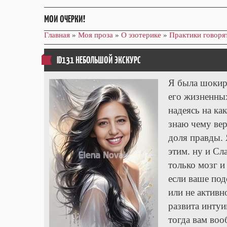
МОИ ОЧЕРКИ!
Главная
»
Моя проза
»
О эзотерике
»
Практики говоря
ID131 НЕБОЛЬШОЙ ЭКСКУРС
Я была шокир
его жизненны
надеясь на ка
знаю чему вер
доля правды. 
этим. ну и Сл
только мозг и
если ваше под
или не активн
развита интуи
тогда вам воо