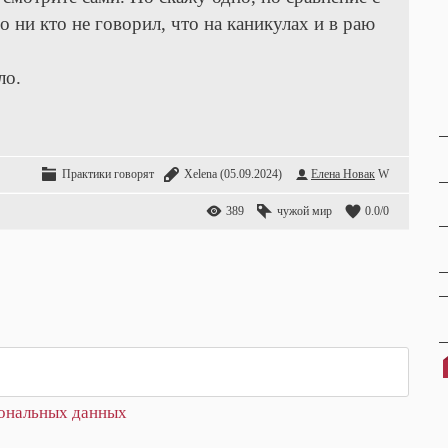
 ни кто не говорил, что на каникулах и в раю
ло.
Практики говорят
Xelena
(05.09.2024)
Елена Новак
W
389
чужой мир
0.0
/
0
сональных данных