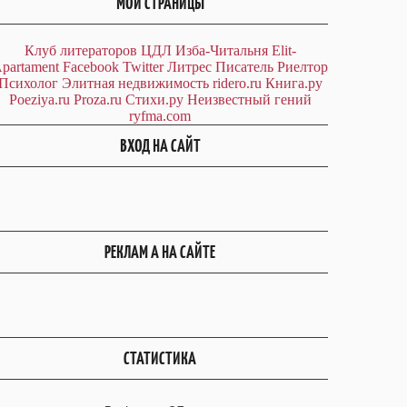
МОИ СТРАНИЦЫ
Клуб литераторов ЦДЛ
Изба-Читальня
Elit-
partament
Facebook
Twitter
Литрес
Писатель
Риелтор
Психолог
Элитная недвижимость
ridero.ru
Книга.ру
Poeziya.ru
Proza.ru
Стихи.ру
Неизвестный гений
ryfma.com
ВХОД НА САЙТ
РЕКЛАМ А НА САЙТЕ
СТАТИСТИКА