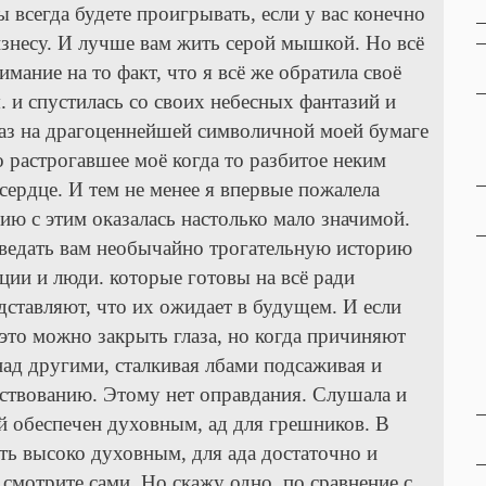
ы всегда будете проигрывать, если у вас конечно
бизнесу. И лучше вам жить серой мышкой. Но всё
мание на то факт, что я всё же обратила своё
 и спустилась со своих небесных фантазий и
браз на драгоценнейшей символичной моей бумаге
о растрогавшее моё когда то разбитое неким
ердце. И тем не менее я впервые пожалела
нию с этим оказалась настолько мало значимой.
поведать вам необычайно трогательную историю
ии и люди. которые готовы на всё ради
едставляют, что их ожидает в будущем. И если
это можно закрыть глаза, но когда причиняют
над другими, сталкивая лбами подсаживая и
ествованию. Этому нет оправдания. Слушала и
ай обеспечен духовным, ад для грешников. В
ть высоко духовным, для ада достаточно и
смотрите сами. Но скажу одно, по сравнение с