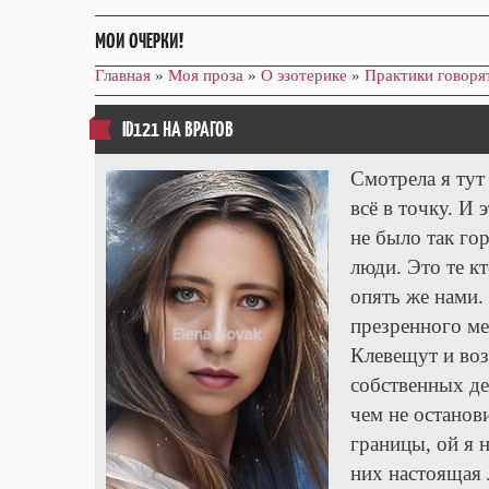
МОИ ОЧЕРКИ!
Главная
»
Моя проза
»
О эзотерике
»
Практики говоря
ID121 НА ВРАГОВ
Смотрела я тут
всё в точку. И 
не было так го
люди. Это те к
опять же нами.
презренного ме
Клевещут и воз
собственных де
чем не останов
границы, ой я н
них настоящая