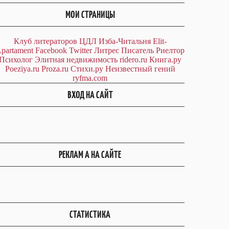
МОИ СТРАНИЦЫ
Клуб литераторов ЦДЛ
Изба-Читальня
Elit-
partament
Facebook
Twitter
Литрес
Писатель
Риелтор
Психолог
Элитная недвижимость
ridero.ru
Книга.ру
Poeziya.ru
Proza.ru
Стихи.ру
Неизвестный гений
ryfma.com
ВХОД НА САЙТ
РЕКЛАМ А НА САЙТЕ
СТАТИСТИКА