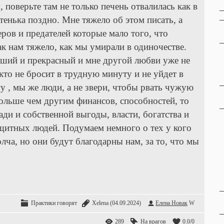
 поверьте там не только печень отвалилась как в
тенька поздно. Мне тяжело об этом писать, а
ров и предателей которые мало того, что
ак нам тяжело, как мы умирали в одиночестве.
чший и прекрасный и мне другой любви уже не
кто не бросит в трудную минуту и не уйдет в
 , мы же люди, а не звери, чтобы рвать чужую
больше чем другим финансов, способностей, то
ади и собственной выгоды, власти, богатства и
ащитных людей. Подумаем немного о тех у кого
олча, но они будут благодарны нам, за то, что мы
Практики говорят
Xelena
(04.09.2024)
Елена Новак
W
289
На врагов
0.0
/
0