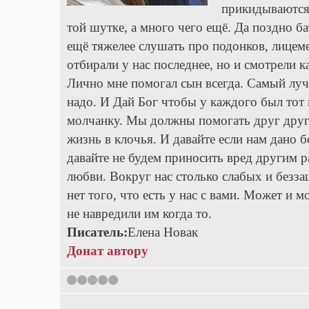
прикидываются,
той шутке, а много чего ещё. Да поздно ба
ещё тяжелее слушать про подонков, лицеме
отбирали у нас последнее, но и смотрели к
Лично мне помогал сын всегда. Самый лу
надо. И Дай Бог чтобы у каждого был тот 
молчанку. Мы должны помогать друг другу
жизнь в клочья. И давайте если нам дано 
давайте не будем приносить вред другим р
любви. Вокруг нас столько слабых и безз
нет того, что есть у нас с вами. Может и м
не навредили им когда то.
Писатель:
Елена Новак
Донат автору
1
2
3
4
5