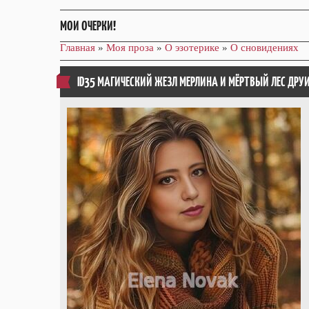
МОИ ОЧЕРКИ!
Главная
»
Моя проза
»
О эзотерике
»
О сновидениях
ID35 МАГИЧЕСКИЙ ЖЕЗЛ МЕРЛИНА И МЁРТВЫЙ ЛЕС ДРУ