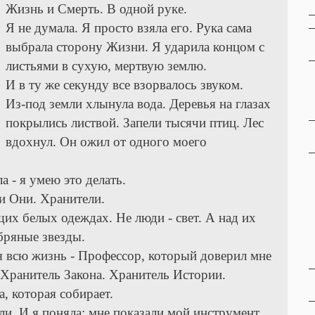
Жизнь и Смерть. В одной руке.
Я не думала. Я просто взяла его. Рука сама
выбрала сторону Жизни. Я ударила концом с
листьями в сухую, мертвую землю.
И в ту же секунду все взорвалось звуком.
Из-под земли хлынула вода. Деревья на глазах
покрылись листвой. Запели тысячи птиц. Лес
вдохнул. Он ожил от одного моего
а - я умею это делать.
и Они. Хранители.
х белых одеждах. Не люди - свет. А над их
бряные звезды.
ня всю жизнь - Профессор, который доверил мне
. Хранитель Закона. Хранитель Истории.
а, которая собирает.
ли. И я поняла: мне показали мой инструмент.