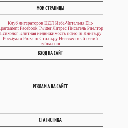
МОИ СТРАНИЦЫ
Клуб литераторов ЦДЛ
Изба-Читальня
Elit-
partament
Facebook
Twitter
Литрес
Писатель
Риелтор
Психолог
Элитная недвижимость
ridero.ru
Книга.ру
Poeziya.ru
Proza.ru
Стихи.ру
Неизвестный гений
ryfma.com
ВХОД НА САЙТ
РЕКЛАМ А НА САЙТЕ
СТАТИСТИКА