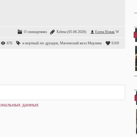
О сновидениях
Xelena
(05.06.2026)
Елена Новак
W
676
и мертвый лес друидов
,
Магический жезл Мерлина
0.0
/
0
сональных данных