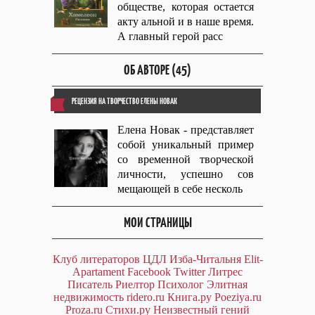
обществе, которая остается
акту альной и в наше время.
А главный герой расс
ОБ АВТОРЕ (45)
РЕЦЕНЗИЯ НА ТВОРЧЕСТВО ЕЛЕНЫ НОВАК
Елена Новак - представляет
собой уникальный пример
со временной творческой
личности, успешно сов
мещающей в себе несколь
МОИ СТРАНИЦЫ
Клуб литераторов ЦДЛ
Изба-Читальня
Elit-
Apartament
Facebook
Twitter
Литрес
Писатель
Риелтор
Психолог
Элитная
недвижимость
ridero.ru
Книга.ру
Poeziya.ru
Proza.ru
Стихи.ру
Неизвестный гений