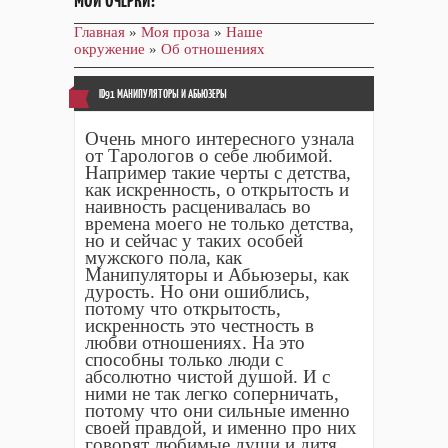
МОИ ОЧЕРКИ!
Главная
»
Моя проза
»
Наше
окружение
»
Об отношениях
ID91 МАНИПУЛЯТОРЫ И АБЬЮЗЕРЫ
Очень много интересного узнала
от Тарологов о себе любимой.
Например такие черты с детства,
как искренность, о открытость и
наивность расценивалась во
времена моего не только детства,
но и сейчас у таких особей
мужского пола, как
Манипуляторы и Абьюзеры, как
дурость. Но они ошиблись,
потому что открытость,
искренность это честность в
любви отношениях. На это
способны только люди с
абсолютно чистой душой. И с
ними не так легко соперничать,
потому что они сильные именно
своей правдой, и именно про них
говорят любимые души и дитя