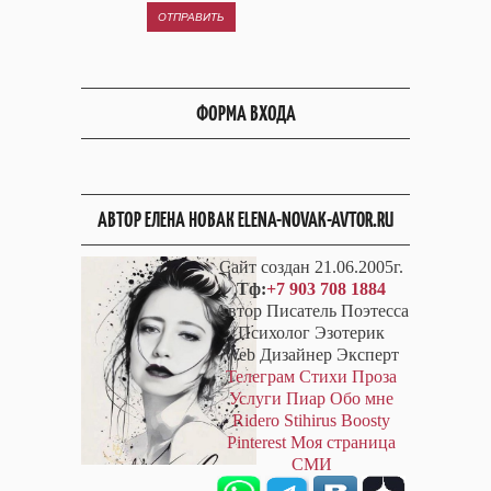
ОТПРАВИТЬ
ФОРМА ВХОДА
АВТОР ЕЛЕНА НОВАК ELENA-NOVAK-AVTOR.RU
Сайт создан 21.06.2005г.
Тф:
+7 903 708 1884
Автор Писатель Поэтесса
Психолог Эзотерик
Web Дизайнер Эксперт
Телеграм
Стихи
Проза
Услуги
Пиар
Обо мне
Ridero
Stihirus
Boosty
Pinterest
Моя страница
СМИ