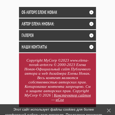
ОБ АВТОРЕ ЕЛЕНЕ НОВАК
+
АВТОР ЕЛЕНА ННОВАК:
+
ГАЛЕРЕЯ
+
НАШИ КОНТАКТЫ
+
Copyright MyCorp ©2023 www.elena-
novak-avtor.ru © 2000-2023 Елена
Новак-Официальный сайт Публичного
автора и web дизайнера Елены Новак.
Весь контент являются
собственностью авторских прав.
Копирование контента запрещено. См
о защите авторских прав. Copyright
MyCorp © 2026
|
Конструктор сайтов
—
uCoz
Этот сайт использует файлы cookies для более
комфортной работы пользователя. Продолжая просмотр