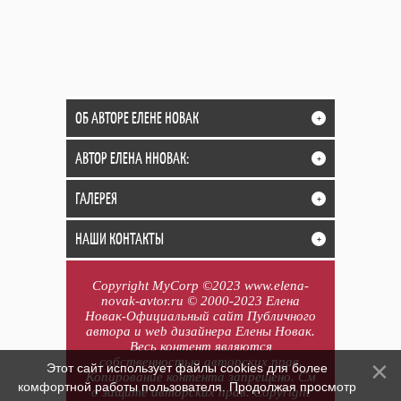
ОБ АВТОРЕ ЕЛЕНЕ НОВАК
+
АВТОР ЕЛЕНА ННОВАК:
+
ГАЛЕРЕЯ
+
НАШИ КОНТАКТЫ
+
Copyright MyCorp ©2023 www.elena-
novak-avtor.ru © 2000-2023 Елена
Новак-Официальный сайт Публичного
автора и web дизайнера Елены Новак.
Весь контент являются
собственностью авторских прав.
Этот сайт использует файлы cookies для более
Копирование контента запрещено. См
комфортной работы пользователя. Продолжая просмотр
о защите авторских прав. Copyright