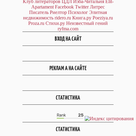
Клуб литераторов ЦДЛ
Изба-Читальня
Elit-
Apartament
Facebook
Twitter
Литрес
Писатель
Риелтор
Психолог
Элитная
недвижимость
ridero.ru
Книга.ру
Poeziya.ru
Proza.ru
Стихи.ру
Неизвестный гений
ryfma.com
ВХОД НА САЙТ
РЕКЛАМ А НА САЙТЕ
СТАТИСТИКА
СТАТИСТИКА