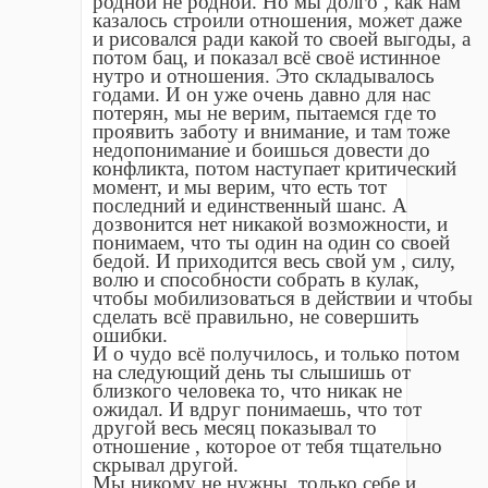
родной не родной. Но мы долго , как нам
казалось строили отношения, может даже
и рисовался ради какой то своей выгоды, а
потом бац, и показал всё своё истинное
нутро и отношения. Это складывалось
годами. И он уже очень давно для нас
потерян, мы не верим, пытаемся где то
проявить заботу и внимание, и там тоже
недопонимание и боишься довести до
конфликта, потом наступает критический
момент, и мы верим, что есть тот
последний и единственный шанс. А
дозвонится нет никакой возможности, и
понимаем, что ты один на один со своей
бедой. И приходится весь свой ум , силу,
волю и способности собрать в кулак,
чтобы мобилизоваться в действии и чтобы
сделать всё правильно, не совершить
ошибки.
И о чудо всё получилось, и только потом
на следующий день ты слышишь от
близкого человека то, что никак не
ожидал. И вдруг понимаешь, что тот
другой весь месяц показывал то
отношение , которое от тебя тщательно
скрывал другой.
Мы никому не нужны, только себе и