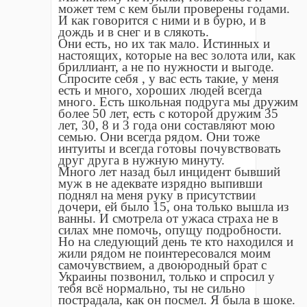
может тем с кем были проверены годами.
И как говорится с ними и в бурю, и в
дождь и в снег и в слякоть.
Они есть, но их так мало. Истинных и
настоящих, которые на вес золота или, как
бриллиант, а не по нужности и выгоде.
Спросите себя , у вас есть такие, у меня
есть и много, хороших людей всегда
много. Есть школьная подруга мы дружим
более 50 лет, есть с которой дружим 35
лет, 30, 8 и 3 года они составляют мою
семью. Они всегда рядом. Они тоже
интуиты и всегда готовы почувствовать
друг друга в нужную минуту.
Много лет назад был инцидент бывший
муж в не адеквате изрядно выпивши
поднял на меня руку в присутствии
дочери, ей было 15, она только вышла из
ванны. И смотрела от ужаса страха не в
силах мне помочь, опущу подробности.
Но на следующий день те кто находился и
жили рядом не поинтересовался моим
самочувствием, а двоюродный брат с
Украины позвонил, только и спросил у
тебя всё нормально, ты не сильно
пострадала, как он посмел. Я была в шоке.