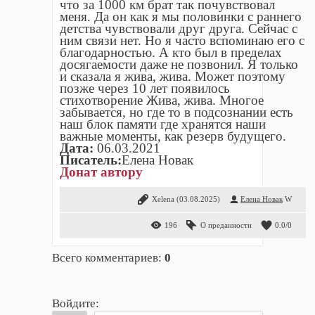
что за 1000 км брат так почувствовал
меня. Да он как я мы половинки с раннего
детства чувствовали друг друга. Сейчас с
ним связи нет. Но я часто вспоминаю его с
благодарностью. А кто был в пределах
досягаемости даже не позвонил. Я только
и сказала я жива, жива. Может поэтому
позже через 10 лет появилось
стихотворение Жива, жива. Многое
забывается, но где то в подсознании есть
наш блок памяти где хранятся наши
важные моменты, как резерв будущего.
Дата:
06.03.2021
Писатель:
Елена Новак
Донат автору
Xelena
(03.08.2025)
Елена Новак
W
196
О преданности
0.0
/
0
Всего комментариев
:
0
Войдите: