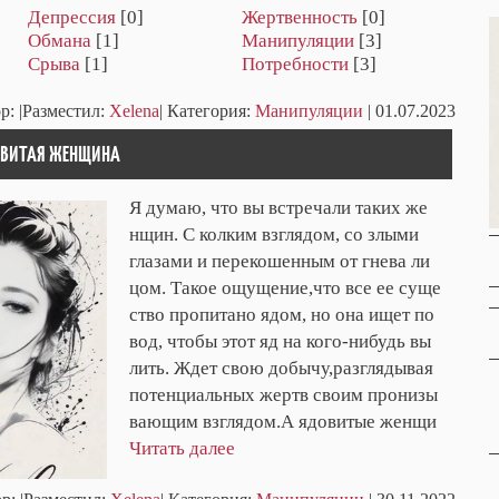
Депрессия
[0]
Жертвенность
[0]
Обмана
[1]
Манипуляции
[3]
Срыва
[1]
Потребности
[3]
р:
|Разместил:
Xelena
| Категория:
Манипуляции
| 01.07.2023
ОВИТАЯ ЖЕНЩИНА
Я думаю, что вы встречали таких же
нщин. С колким взглядом, со злыми
глазами и перекошенным от гнева ли
цом. Такое ощущение,что все ее суще
ство пропитано ядом, но она ищет по
вод, чтобы этот яд на кого-нибудь вы
лить. Ждет свою добычу,разглядывая
потенциальных жертв своим пронизы
вающим взглядом.А ядовитые женщи
Читать далее