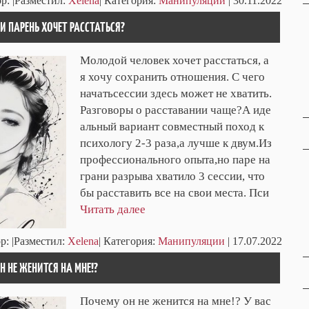
ор:
|Разместил:
Xelena
| Категория:
Манипуляции
| 30.11.2022
ЛИ ПАРЕНЬ ХОЧЕТ РАССТАТЬСЯ?
Молодой человек хочет расстаться, а
я хочу сохранить отношения. С чего
начатьсессии здесь может не хватить.
Разговоры о расставании чаще?А иде
альный вариант совместный поход к
психологу 2-3 раза,а лучше к двум.Из
профессионального опыта,но паре на
грани разрыва хватило 3 сессии, что
бы расставить все на свои места. Пси
Читать далее
р:
|Разместил:
Xelena
| Категория:
Манипуляции
| 17.07.2022
Н НЕ ЖЕНИТСЯ НА МНЕ!?
Почему он не женится на мне!? У вас