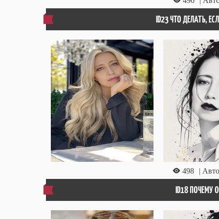
490
| Авт
ID23 ЧТО ДЕЛАТЬ, ЕС
498
| Авто
ID18 ПОЧЕМУ О