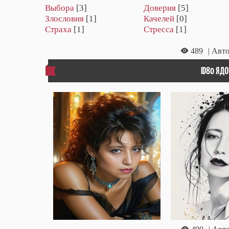
Выбора
[3]
Доверия
[5]
Злословия
[1]
Качелей
[0]
Страха
[1]
Стресса
[1]
489
| Авто
ID80 ЯД