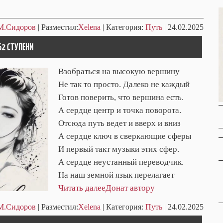
М.Сидоров
| Разместил:
Xelena
| Категория:
Путь
| 24.02.2025
62 СТУПЕНИ
Взобраться на высокую вершину
Не так то просто. Далеко не каждый
Готов поверить, что вершина есть.
А сердце центр и точка поворота.
Отсюда путь ведет и вверх и вниз
А сердце ключ в сверкающие сферы
И первый такт музыки этих сфер.
А сердце неустанный переводчик.
На наш земной язык перелагает
Читать далее
Донат автору
М.Сидоров
| Разместил:
Xelena
| Категория:
Путь
| 24.02.2025