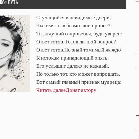
ID61 ПУТЬ
Стучащийся в невидимые двери,
Чье имя ты в безмолвии пронес?
Ты, ждущий откровенья, будь уверен:
Ответ готов. Готов ли твой вопрос?
Ответ готов.Но знай,томимый жаждо
К истокам припадающий опять:
Его услышит далеко не каждый,
Но только тот, кто может вопрошать.
Вот самый главный признак мудреца:
Читать далее
Донат автору