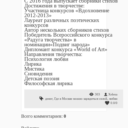
С 2016 года выпускает сборники стихов
Достижения в творчестве:
Участница конкурсов «Вдохновение
2012-2013»
Лауреат различных поэтических
конкурсов
Автор нескольких сборников стихов
Победитель Всероссийского конкурса
«Радуга творчества» в
номинации«Подвиг народа»
Дипломант конкурса «World of Art»
Направления творчества:
Психология любви
Лирика
Мистика
Сновидения
Детская поэзия
Философская лирика
303
Xelena
денег
,
Где в Москве можно зарядиться силой
,
любви
0.0
/
0
Всего комментариев
:
0