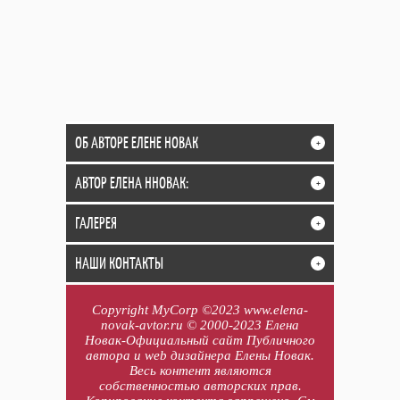
ОБ АВТОРЕ ЕЛЕНЕ НОВАК
+
АВТОР ЕЛЕНА ННОВАК:
+
ГАЛЕРЕЯ
+
НАШИ КОНТАКТЫ
+
Copyright MyCorp ©2023 www.elena-
novak-avtor.ru © 2000-2023 Елена
Новак-Официальный сайт Публичного
автора и web дизайнера Елены Новак.
Весь контент являются
собственностью авторских прав.