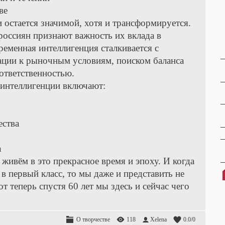
ве
 остается значимой, хотя и трансформируется.
оссиян признают важность их вклада в
ременная интеллигенция сталкивается с
ации к рыночным условиям, поиском баланса
ответственностью.
 интеллигенции включают:
ества
а
живëм в это прекрасное время и эпоху. И когда
в первый класс, то мы даже и представить не
т теперь спустя 60 лет мы здесь и сейчас чего
О творчестве
118
Xelena
0.0
/
0