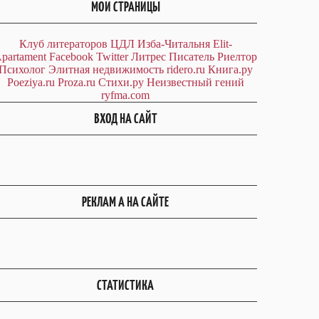
МОИ СТРАНИЦЫ
Клуб литераторов ЦДЛ
Изба-Читальня
Elit-
partament
Facebook
Twitter
Литрес
Писатель
Риелтор
Психолог
Элитная недвижимость
ridero.ru
Книга.ру
Poeziya.ru
Proza.ru
Стихи.ру
Неизвестный гений
ryfma.com
ВХОД НА САЙТ
РЕКЛАМ А НА САЙТЕ
СТАТИСТИКА