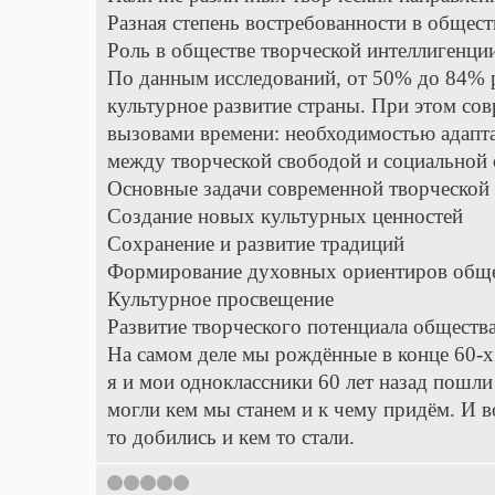
Разная степень востребованности в общест
Роль в обществе творческой интеллигенции
По данным исследований, от 50% до 84% р
культурное развитие страны. При этом сов
вызовами времени: необходимостью адапт
между творческой свободой и социальной 
Основные задачи современной творческой
Создание новых культурных ценностей
Сохранение и развитие традиций
Формирование духовных ориентиров общ
Культурное просвещение
Развитие творческого потенциала обществ
На самом деле мы рождëнные в конце 60-х 
я и мои одноклассники 60 лет назад пошли 
могли кем мы станем и к чему придëм. И во
то добились и кем то стали.
1
2
3
4
5